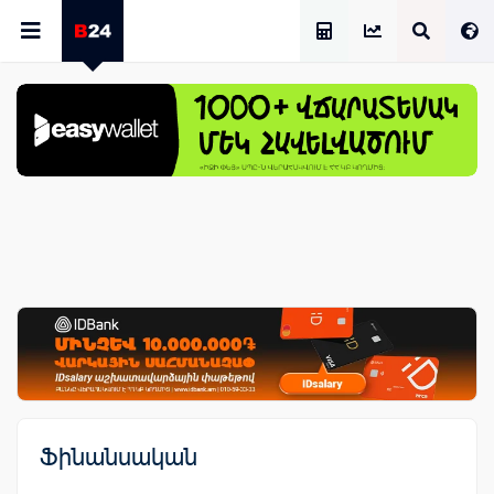
Աշխատավարձի Հաշվիչ
Ֆինանսական