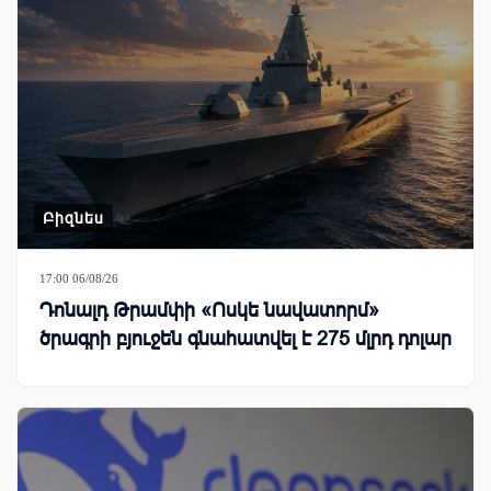
Բիզնես
17:00 06/08/26
Դոնալդ Թրամփի «Ոսկե նավատորմ»
ծրագրի բյուջեն գնահատվել է 275 մլրդ դոլար