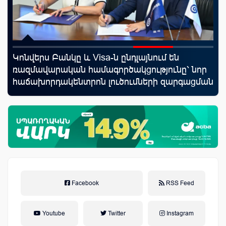
Կոնվերս Բանկը և Visa-ն ընդլայնում են
Mo
նց
ռազմավարական համագործակցությունը՝ նոր
հե
հաճախորդակենտրոն լուծումների զարգացման
նպատակով
Facebook
RSS Feed
Youtube
Twitter
Instagram