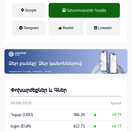
Google
Աշխատավարձի Հաշվիչ
եկամտային հարկ, կուտակային
Telegram
Reddit
Linkedin
կենսաթոշակային համակարգ
Փոխարժեքներ և Գներ
06/08/2026
դրամ
Դոլար (USD)
366.25
+0.11
Եվրո (EUR)
422.73
+0.17