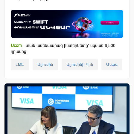
Ucom
- տան ամենաարագ ինտերնետը՝ սկսած 6,500
դրամից:
LME
Ալյումին
Ալյումինի Գին
Անագ
Բ