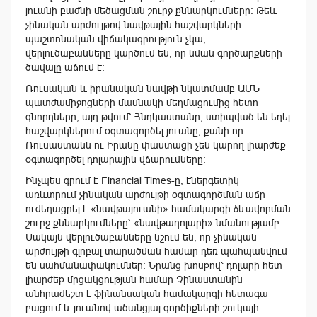
յուանի բաժնի մեծացման շուրջ քննարկումները։ Թեև
չինական արժույթով նավթային հաշվարկների
պաշտոնական վիճակագրություն չկա,
վերլուծաբանները կարծում են, որ նման գործարքների
ծավալը աճում է։
Ռուսական և իրանական նավթի նկատմամբ ԱՄՆ
պատժամիջոցների մասնակի մեղմացումից հետո
գնորդները, այդ թվում՝ Հնդկաստանը, ստիպված են եղել
հաշվարկներում օգտագործել յուանը, քանի որ
Ռուսաստանն ու Իրանը փաստացի չեն կարող լիարժեք
օգտագործել դոլարային վճարումները։
Ինչպես գրում է Financial Times-ը, էներգետիկ
առևտրում չինական արժույթի օգտագործման աճը
ուժեղացրել է «նավթայուանի» համակարգի ձևավորման
շուրջ քննարկումները՝ «նավթադոլարի» նմանությամբ։
Սակայն վերլուծաբանները նշում են, որ չինական
արժույթի գլոբալ տարածման համար դեռ պահպանվում
են սահմանափակումներ։ Նրանց խոսքով՝ դոլարի հետ
լիարժեք մրցակցության համար Չինաստանին
անհրաժեշտ է ֆինանսական համակարգի հետագա
բացում և յուանով ածանցյալ գործիքների շուկայի