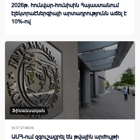
2026թ. հունվար-հունիսին Հայաստանում
էլեկտրաէներգիայի արտադրությունն աճել է
10%-ով
Ֆինանսական
18:57 07/08/26
ԱՄՀ-ում զգուշացրել են թվային արժույթի