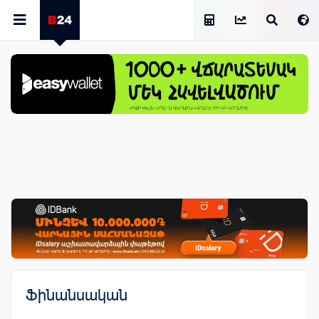
Աշխատավարձի Հաշվիչ
Ֆինանսական