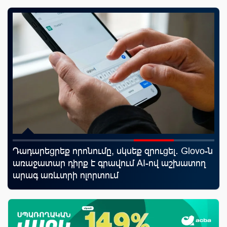
Դադարեցրեք որոնումը, սկսեք զրուցել․ Glovo-ն
20
առաջատար դիրք է գրավում AI-ով աշխատող
խո
արագ առևտրի ոլորտում
ըն
աճ