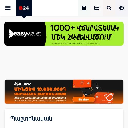
Աշխատավարձի Հաշվիչ
Պաշտոնական