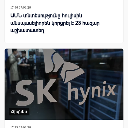
17:46 07/08/26
ԱՄՆ տնտեսությունը հուլիսին
անսպասելիորեն կորցրել է 23 հազար
աշխատատեղ
Բիզնես
17:25 07/08/26