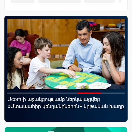
Ucom-ի աջակցությամբ ներկայացվեց
«Շ
«Մտապահիր կենդանիներին» կրթական խաղը
ID
ամ
զե