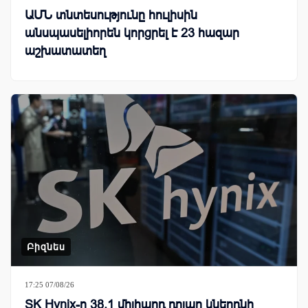
ԱՄՆ տնտեսությունը հուլիսին
անսպասելիորեն կորցրել է 23 հազար
աշխատատեղ
Բիզնես
17:25 07/08/26
SK Hynix-ը 38.1 միլիարդ դոլար կներդնի