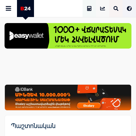
Աշխատավարձի Հաշվիչ
Պաշտոնական