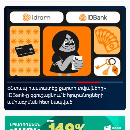
«Շտապ հաստատեք քարտի տվյալները»․
Ֆա
IDBank-ը զգուշացնում է հյուրանոցների
նե
ամրագրման հետ կապված
առ
զեղծարարությունների մասին