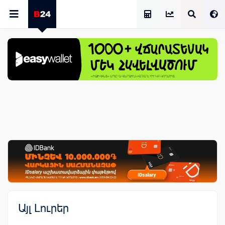
Աշխատավարձի Հաշվիչ
Այլ Լուրեր