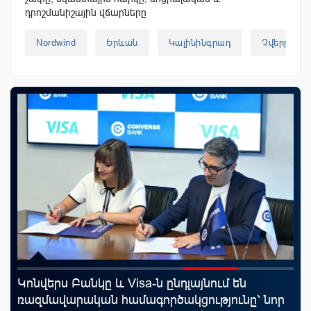
դրոշմանիշային վճարները
Nordwind
Երևան
Կալինինգրադ
Չվերթ
Կոնվերս Բանկը և Visa-ն ընդլայնում են
ID
ռազմավարական համագործակցությունը՝ նոր
քա