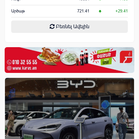
Արծաթ
721.41
+29.41
Բեռնել Ավելին