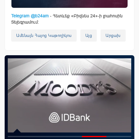
Telegram @b24am
- Հետևեք «Բիզնես 24»-ի լրահոսին
Տելեգրամում:
Ամենայն Հայոց Կաթողիկոս
Այց
Արցախ
Ս