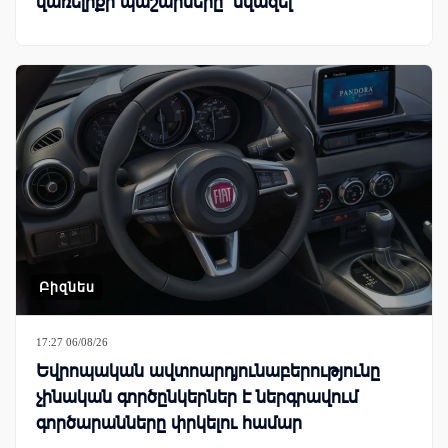
վառելիքի պաշարները՝ նվազել
Բիզնես
17:27 06/08/26
Եվրոպական ավտոարդյունաբերությունը
չինական գործընկերներ է ներգրավում
գործարանները փրկելու համար