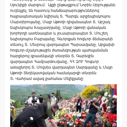
Սյունիքի մարզում: Այցի ընթացքում Նորին Սրբությանն
ուղեկցել են հատուկ հանձնարարություններով
հայրապետական նվիրակ Տ․ Պարգև արքեպիսկոպոս
Մարտիրոսյանը, Մայր Աթոռի դիվանապետ Տ․ Արշակ
եպիսկոպոս Խաչատրյանը, Մայր Աթոռի վանական
խորհրդի ատենապետ և լուսարարապետ Տ․ Մուշեղ
եպիսկոպոս Բաբայանը, Գևորգյան հոգևոր ճեմարանի
տեսուչ Տ․ Մեսրոպ վարդապետ Պարսամյանը, Արցախի
հոգևոր-մշակութային ժառանգության պահպանման
հարցերով գրասենյակի տնօրեն Տ․ Գարեգին
վարդապետ Համբարձումյանը, ՀՀ ԶՈՒ Հոգևոր
առաջնորդ Տ․ Մովսես վարդապետ Սարգսյանը և Մայր
Աթոռի Տեղեկատվական համակարգի տնօրեն
Տ․ Վահրամ ավագ քահանա Մելիքյանը։