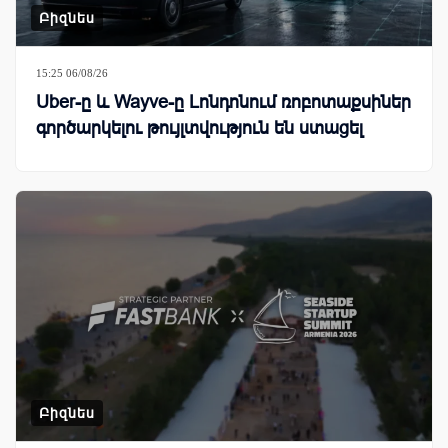
Բիզնես
15:25 06/08/26
Uber-ը և Wayve-ը Լոնդոնում ռոբոտաքսիներ
գործարկելու թույլտվություն են ստացել
Բիզնես