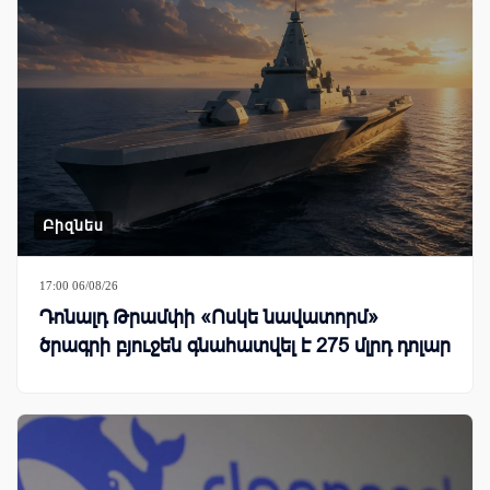
Բիզնես
17:00 06/08/26
Դոնալդ Թրամփի «Ոսկե նավատորմ»
ծրագրի բյուջեն գնահատվել է 275 մլրդ դոլար