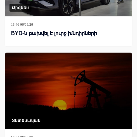
Բիզնես
18:46 06/08/26
BYD-ն բախվել է լուրջ խնդիրների
Տնտեսական