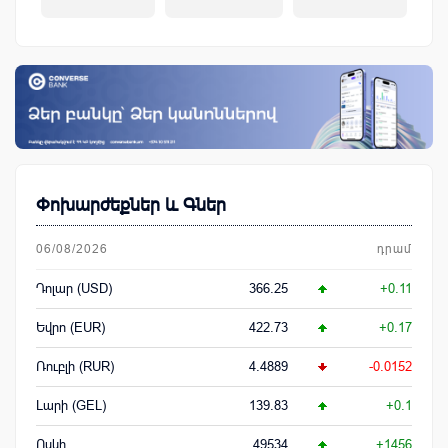
կենսաթոշակային համակարգ
Փոխարժեքներ և Գներ
06/08/2026
դրամ
Դոլար (USD)
366.25
+0.11
Եվրո (EUR)
422.73
+0.17
Ռուբլի (RUR)
4.4889
-0.0152
Լարի (GEL)
139.83
+0.1
Ոսկի
49534
+1456