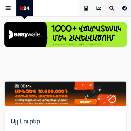
Աշխատավարձի Հաշվիչ
Այլ Լուրեր