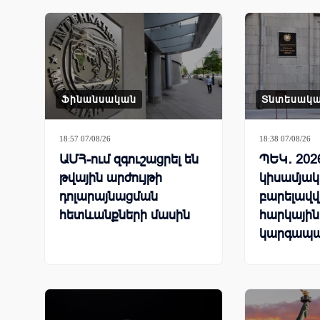
Ֆինանսական
Տնտեսակ
18:57 07/08/26
18:38 07/08/26
ԱՄՀ-ում զգուշացրել են
ՊԵԿ․ 202
թվային արժույթի
կիսամյակ
դոլարայնացման
բարելավվ
հետևանքների մասին
հարկային
կարգապա
ցուցանիշ