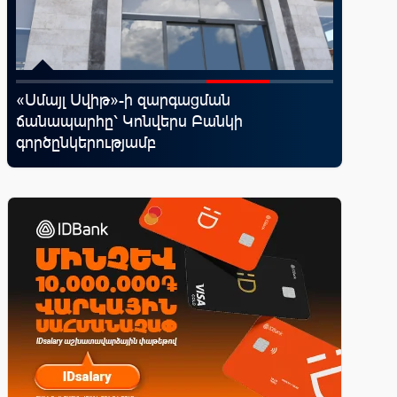
«Սմայլ Սվիթ»-ի զարգացման
Ucom-ի 
ճանապարհը՝ Կոնվերս Բանկի
«Մտապա
գործընկերությամբ
խաղը