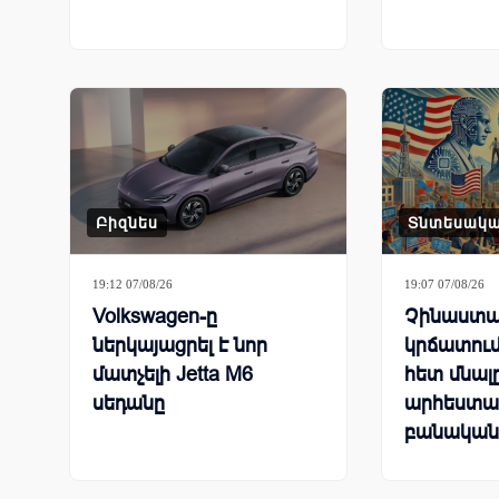
Բիզնես
Տնտեսակ
19:12 07/08/26
19:07 07/08/26
Volkswagen-ը
Չինաստա
ներկայացրել է նոր
կրճատում
մատչելի Jetta M6
հետ մնալ
սեդանը
արհեստա
բանական
համաշխա
մրցավազ