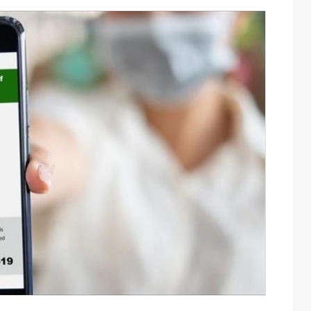
ափ
Moody’s-ը IDBank-ի վարկանիշային
հեռանկարը փոխել է դրականի