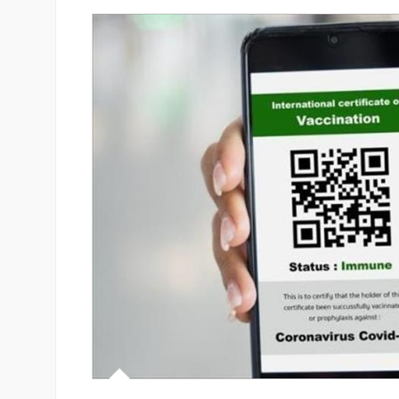
 քարտի տվյալները»․
Ֆասթ Բանկը Սևան Ստարտ
ում է հյուրանոցների
Սամմիթին ներկայացրել է իր
կապված
պրոդուկտներն ու քարտային
երի մասին
առաջարկները