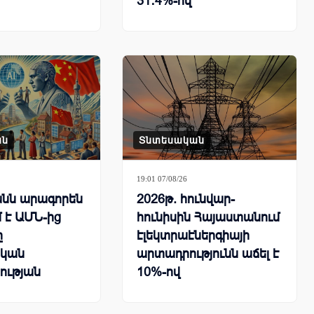
31․4%-ով
ան
Տնտեսական
19:01 07/08/26
նն արագորեն
2026թ. հունվար-
 է ԱՄՆ-ից
հունիսին Հայաստանում
ը
էլեկտրաէներգիայի
կան
արտադրությունն աճել է
ության
10%-ով
րհային
քում