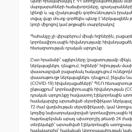
Այսօր հրապարակվել է ՀՀ առողջապահության նախա
մարզասրահների հաճախորդները, գրադարանների,
կինոյի և այլ մշակութային գործունեություն իր
տվյալ վայր մուտք գործելիս պետք է ներկայաց
կոդի միջոցով կամ թղթային տարբերակով։
Պահանջը չի վերաբերում միայն հղիներին, բացար
կորոնավիրուսային հիվանդությամբ հիվանդացածնե
հետազոտության դրական արդյունք։
Ըստ հրամանի՝ այցելուները (բացառությամբ մի
ներկայացնելու դեպքում, հղիների՝ հղիության մա
փաստագրված բացարձակ հակացուցում ունեցողն
փաստաթուղթ ներկայացնելու դեպքում, ինչպես ն
(COVID-19) հիվանդացածների՝ ՊՇՌ հետազոտութ
ընթացքում՝ կորոնավիրուսային հիվանդության 
դրական արդյունքը հավաստող Էլեկտրոնային ա
համակարգից արտածված սերտիֆիկատ ներկայացնել
72 ժամ վաղեմության սերտիֆիկատի, կամ Առող
կողմից նախաորակավորված կորոնավիրուսային հի
հայտնաբերման արագ ախտորոշիչ թեստի 24 ժամյ
տեղեկանքի՝ արտածված Էլեկտրոնային առողջա
համակարգից՝ համաձայն Առողջապահության նախա