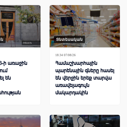
ան
Տնտեսական
18:34 07/08/26
6-ի առաջին
Համաշխարհային
ում
պարենային գները հասել
ել են
են վերջին երեք տարվա
առավելագույն
հության
մակարդակին
ները