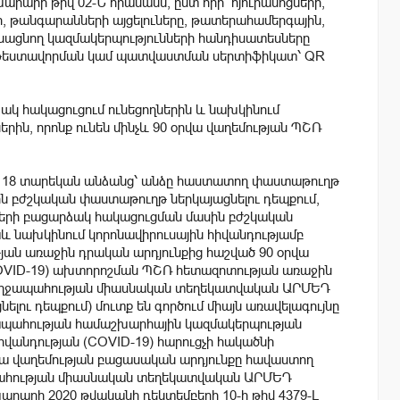
րարի թիվ 02-Ն հրամանն, ըստ որի՝ հյուրանոցների,
 թանգարանների այցելուները, թատերահամերգային,
ականացնող կազմակերպությունների հանդիսատեսները
նեն թեստավորման կամ պատվաստման սերտիֆիկատ՝ QR
ձակ հակացուցում ունեցողներին և նախկինում
րին, որոնք ունեն մինչև 90 օրվա վաղեմության ՊՇՌ
նչև 18 տարեկան անձանց՝ անձը հաստատող փաստաթուղթ
սին բժշկական փաստաթուղթ ներկայացնելու դեպքում,
երի բացարձակ հակացուցման մասին բժշկական
աև նախկինում կորոնավիրուսային հիվանդությամբ
յան առաջին դրական արդյունքից հաշված 90 օրվա
(COVID-19) ախտորոշման ՊՇՌ հետազոտության առաջին
ռողջապահության միասնական տեղեկատվական ԱՐՄԵԴ
ու դեպքում) մուտք են գործում միայն առավելագույնը
ջապահության համաշխարհային կազմակերպության
վանդության (COVID-19) հարուցչի հակածնի
ա վաղեմության բացասական արդյունքը հավաստող
պահության միասնական տեղեկատվական ԱՐՄԵԴ
րարի 2020 թվականի դեկտեմբերի 10-ի թիվ 4379-Լ