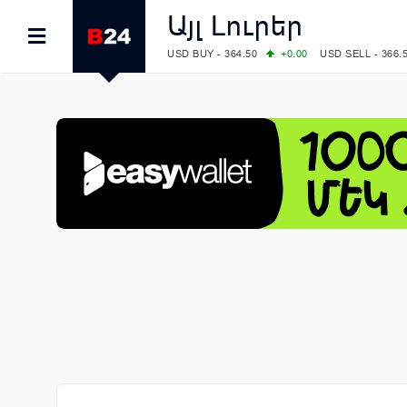
Այլ Լուրեր
USD BUY - 364.50
+0.00
USD SELL - 366.
EUR BUY - 419.00
+1.00
EUR SELL - 425.
OIL: BRENT - 82.38
-1.22
WTI - 78.18
COMEX: GOLD - 4340.70
+2.33
SILVER - 
COMEX: PLATINUM - 1759.60
+0.55
LME: ALUMINIUM - 3184.00
-0.27
COPPER
LME: NICKEL - 17249.00
+0.09
TIN - 5526
LME: LEAD - 1877.50
-1.00
ZINC - 3643.0
FOREX: USD/JPY - 157.76
-0.39
EUR/GBP
FOREX: EUR/USD - 1.1558
+0.32
GBP/USD
STOCKS RUS: RTSI - 874.64
-1.12
STOCKS US: DOW JONES - 54036.93
+0.2
STOCKS US: S&P 500 - 7757.64
+0.62
STOCKS JAPAN: NIKKEI - 65606.71
-0.12
STOCKS CHINA: HANG SENG - 25668.03
+
STOCKS EUR: FTSE100 - 10901.09
+0.31
STOCKS EUR: DAX - 26319.45
+0.69
07/08/2026 CBA: USD - 366.17
-0.08
GBP 
07/08/2026 CBA: EURO - 422.12
-0.61
07/08/2026 CBA: GOLD - 50244
+710
SIL