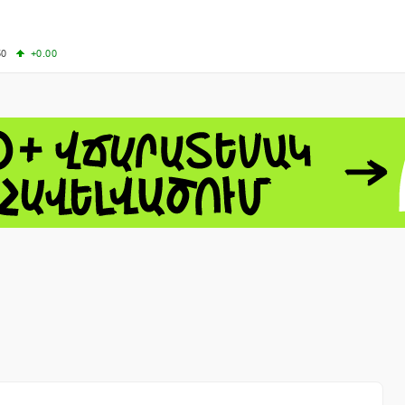
50
+0.00
00
+0.50
+0.23
63.33
+3.08
 - 13791.00
-0.12
8.00
+2.50
0
+1.43
 - 1.1558
+0.32
 - 1.3488
+0.30
8
NASDAQ - 26690.62
+1.30
TOPIX - 4074.93
+0.47
0.54
SSEC - 3940.04
+1.02
CAC40 - 8714.93
+0.17
- 492.1
-0.98
VER - 726.78
+5.37