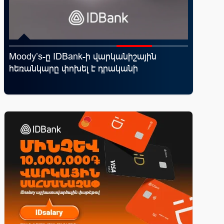
Moody’s-ը IDBank-ի վարկանիշային
«Սմայլ 
հեռանկարը փոխել է դրականի
ճանապա
գործընկ