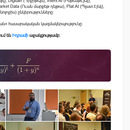
Digitain (Դիջիթեյն), Intent AI (ԻնթենթԷյԱյ),
ket Data (Ուան մարքեթ դեյթա), Plat.AI (Պլատ.ԷյԱյ),
նոլոջիս) ընկերությունները:
ան» հասարակական կազմակերպությունը։
ւմ են
Իդրամի
աջակցությամբ։