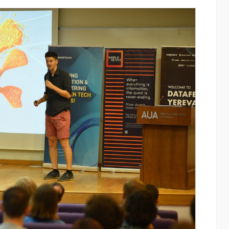
յալները»․
Ֆասթ Բանկը Սևան Ստարտափ
րանոցների
Սամմիթին ներկայացրել է իր
պրոդուկտներն ու քարտային
առաջարկները