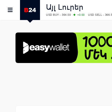
Այլ Լուրեր
USD BUY - 364.50
+0.00
USD SELL - 366.
EUR BUY - 418.00
+0.00
EUR SELL - 424.
OIL: BRENT - 83.40
+5.25
WTI - 78.00
COMEX: GOLD - 4242.00
-0.59
SILVER - 
COMEX: PLATINUM - 1749.90
-0.91
LME: ALUMINIUM - 3184.00
-0.27
COPPER
LME: NICKEL - 17249.00
+0.09
TIN - 5526
LME: LEAD - 1877.50
-1.00
ZINC - 3643.0
FOREX: USD/JPY - 158.37
+0.44
EUR/GBP
FOREX: EUR/USD - 1.1521
-0.23
GBP/USD
STOCKS RUS: RTSI - 884.56
-1.27
STOCKS US: DOW JONES - 53885.10
-0.85
STOCKS US: S&P 500 - 7709.96
-0.18
STOCKS JAPAN: NIKKEI - 65606.71
-0.12
STOCKS CHINA: HANG SENG - 25668.03
+
STOCKS EUR: FTSE100 - 10867.89
-0.19
STOCKS EUR: DAX - 26140.13
+0.05
07/08/2026 CBA: USD - 366.17
-0.08
GBP 
07/08/2026 CBA: EURO - 422.12
-0.61
07/08/2026 CBA: GOLD - 50244
+710
SIL