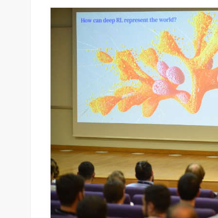
յամբ ներկայացվեց
«Շտապ հաստատեք քարտի տվ
անիներին» կրթական
IDBank-ը զգուշացնում է հյու
ամրագրման հետ կապված
զեղծարարությունների մասին