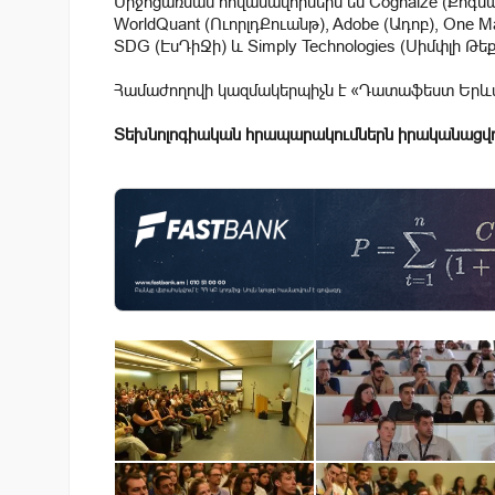
Միջոցառման հովանավորներն են Cognaize (Քոգնայզ), 
WorldQuant (ՈւորլդՔուանթ), Adobe (Ադոբ), One Mar
SDG (ԷսԴիՋի) և Simply Technologies (Սիմփլի Թեք
Համաժողովի կազմակերպիչն է «Դատաֆեստ Երև
Տեխնոլոգիական հրապարակումներն իրականացվո