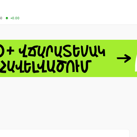
50
+0.00
50
-0.50
+4.11
61.44
-1.06
 - 13791.00
-0.12
8.00
+2.50
0
+1.43
 - 1.1521
-0.23
 - 1.3448
-0.08
NASDAQ - 26348.35
-0.06
TOPIX - 4074.93
+0.47
0.54
SSEC - 3940.04
+1.02
CAC40 - 8699.71
+0.35
- 492.1
-0.98
VER - 726.78
+5.37