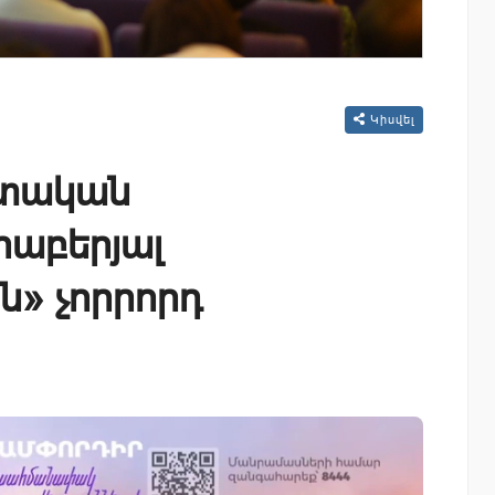
Կիսվել
ստական
րաբերյալ
» չորրորդ