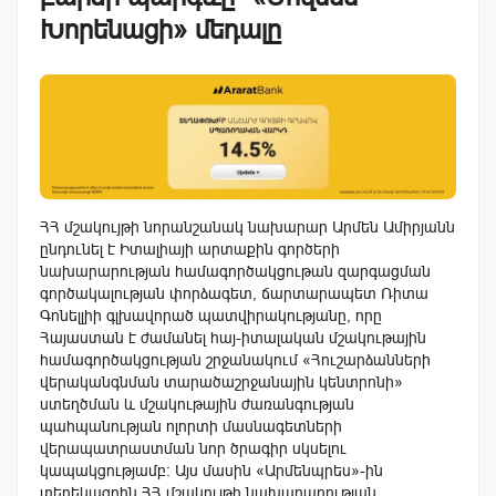
Խորենացի» մեդալը
ՀՀ մշակույթի նորանշանակ նախարար Արմեն Ամիրյանն
ընդունել է Իտալիայի արտաքին գործերի
նախարարության համագործակցութան զարգացման
գոր­ծակալության փորձագետ, ճարտարապետ Ռիտա
Գոնելլիի գլխավորած պատ­վիրա­կությանը, որը
Հայաստան է ժամանել հայ-իտալական մշակութային
համա­գործակցության շրջա­նակում «Հուշարձանների
վերականգնման տարա­ծա­շր­ջանային կեն­տրոնի»
ստեղծ­ման և մշակութային ժառանգության
պահպանության ոլորտի մասնագետների
վերապատրաստման նոր ծրագիր սկսելու
կապակցությամբ: Այս մասին «Արմենպրես»-ին
տեղեկացրին ՀՀ մշակույթի նախարարության