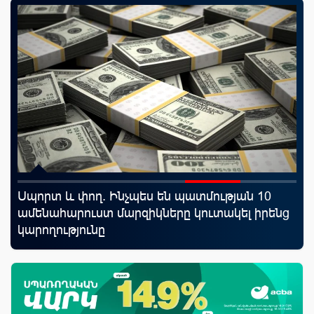
Սպորտ և փող. Ինչպես են պատմության 10
Mo
որ
ամենահարուստ մարզիկները կուտակել իրենց
հե
ման
կարողությունը