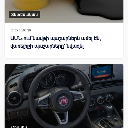
Տնտեսական
17:35 06/08/26
ԱՄՆ-ում նավթի պաշարներն աճել են,
վառելիքի պաշարները՝ նվազել
Բիզնես