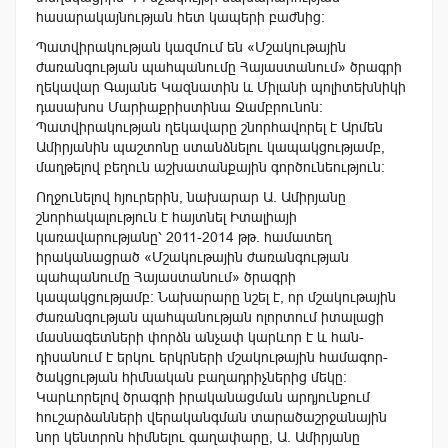
հասարակայնության հետ կապերի բաժնից:
Պատվիրակության կազմում են «Մշա­կութային
ժառանգու­թյան պահպանումը Հայաստանում» ծրագրի
ղեկավար Գայանե Կազնատին և Միլանի պոլիտեխնիկի
դասախոս Մարիաքրիստինա Ջամբրունոն:
Պատվիրակության ղեկավարը շնորհավորել է Արմեն
Ամիրյանին պաշտոնը ստանձնելու կապակցությամբ,
մաղթելով բեղուն աշխատանքային գործունեություն:
Ողջունելով հյուրերին, նախարար Ա. Ամիրյանը
շնորհակալություն է հայտնել Իտալիայի
կառավարությանը՝ 2011-2014 թթ. համատեղ
իրականացրած «Մշակութային ժառանգու­թյան
պահպանումը Հայաստանում» ծրագրի
կապակցությամբ: Նախարարը նշել է, որ մշակութային
ժառանգության պահպանության ոլորտում իտալացի
մասնագետների փորձն անչափ կարևոր է և հան­
դիսանում է երկու երկրների մշակութային համա­գոր­
ծակ­ցության հիմնական բա­ղադրիչներից մեկը:
Կարևորելով ծրագրի իրականացման արդյունքում
հուշարձանների վերականգման տարածաշրջանային
նոր կենտրոն հիմնելու գաղափարը, Ա. Ամիրյանը