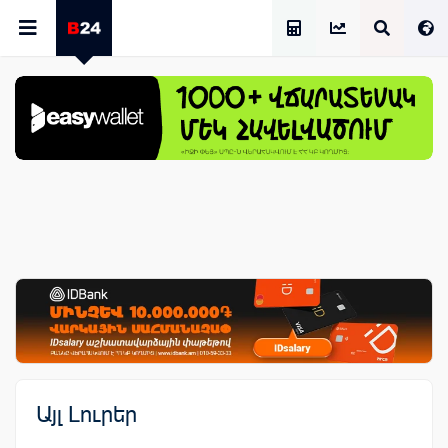
Աշխատավարձի Հաշվիչ
Այլ Լուրեր