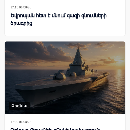
17:15 06/08/26
Եվրոպան հետ է մնում գազի գնումների
ծրագրից
Բիզնես
17:00 06/08/26