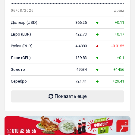
06/08/2026
драм
Доллар (USD)
366.25
+0.11
Евро (EUR)
422.73
+0.17
Рубли (RUR)
4.4889
-0.0152
Лари (GEL)
139.83
+0.1
Золото
49534
+1456
Серебро
721.41
+29.41
Показать еще