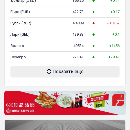
Доллар (USD)
366.25
+0.11
Евро (EUR)
422.73
+0.17
Рубли (RUR)
4.4889
-0.0152
Лари (GEL)
139.83
+0.1
Золото
49534
+1456
Серебро
721.41
+29.41
Показать еще