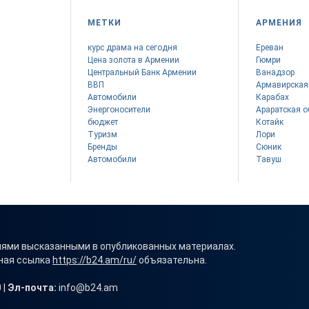
МЕТКИ
АРМЕНИЯ
курс драма на сегодня
Ереван
Цена золота в Армении
Гюмри
Центральный Банк Армении
Ванадзор
ВВП
Армавирская
Автомобили
Карабах
Энергоносители
Араратская о
бюджет
Котайк
Туризм
Лори
Бренды
Сюник
Автомобили
Тавуш
иями высказанными в опубликованных материалах.
вная ссылка
https://b24.am/ru/
объязательна.
 |
Эл-почта:
info@b24.am