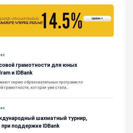
карту
Ucom и FPWC обеспечат круглосуточны
ествами для
мониторинг дикой природы в Гнишике с
акцией
помощью солнечной энергии
нес
совой грамотности для юных
ram и IDBank
олжают серию образовательных программ по
й грамотности, которая уже стала…
нес
ждународный шахматный турнир,
 при поддержке IDBank