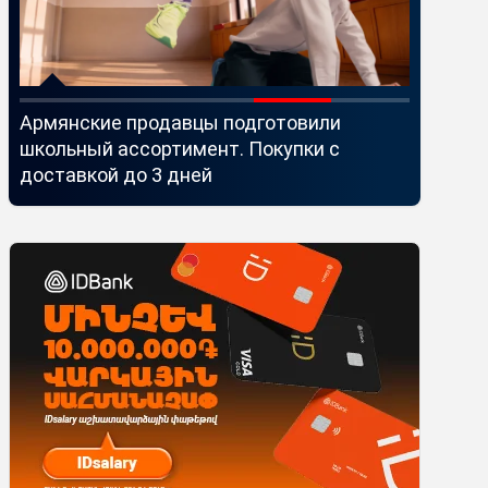
й
Армянские продавцы подготовили
Idram и 
школьный ассортимент. Покупки с
Seaside 
доставкой до 3 дней