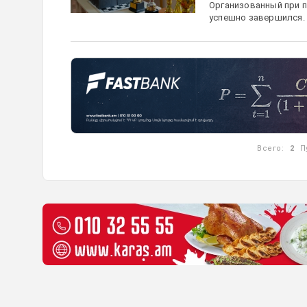
Организованный при п
успешно завершился. 
Всего:
2
П