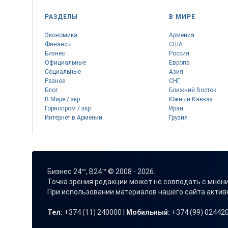
РАЗДЕЛЫ
В МИРЕ
Экономика
Армения
Финансы
США
Бизнес
Россия
Официальные
Европа
Социальные
Азия
Разное
СНГ
Блог
Ближний Восток
В Мире / зкр
Южный Кавказ
Горнопром / зкр
Иран
Интернет в Армении
Грузия
Бизнес 24™, B24™ © 2008 - 2026.
Точка зрения редакции может не совподать с мнен
При использовании материалов нашего сайта акти
Тел:
+374 (11) 240000 |
Мобильный:
+374 (99) 024420