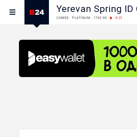
Yerevan Spring ID
COMEX: PLATINUM - 1765.90
-0.21
LME: ALUMINIUM - 3184.00
-0.27
COPPER
LME: NICKEL - 17249.00
+0.09
TIN - 5526
LME: LEAD - 1877.50
-1.00
ZINC - 3643.00
FOREX: USD/JPY - 157.68
+0.12
EUR/GBP
FOREX: EUR/USD - 1.1548
+0.11
GBP/USD
STOCKS RUS: RTSI - 895.93
+1.68
STOCKS US: DOW JONES - 54349.12
+0.4
STOCKS US: S&P 500 - 7723.55
-0.17
STOCKS JAPAN: NIKKEI - 65683.26
-0.93
STOCKS CHINA: HANG SENG - 25530.28
-1
STOCKS EUR: FTSE100 - 10888.30
+0.08
STOCKS EUR: DAX - 26126.30
-0.29
06/08/2026 CBA: USD - 366.25
+0.11
GBP
06/08/2026 CBA: EURO - 422.73
+0.17
06/08/2026 CBA: GOLD - 49534
+1456
SI