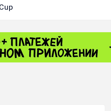
 Cup
 - 13791.00
-0.12
8.00
+2.50
+1.43
 - 1.1548
+0.11
 - 1.3459
+0.04
9
NASDAQ - 26363.44
-0.83
TOPIX - 4055.85
+0.24
.49
SSEC - 3900.35
+0.57
CAC40 - 8669.30
+0.03
 - 493.08
-0.04
LVER - 721.41
+29.41