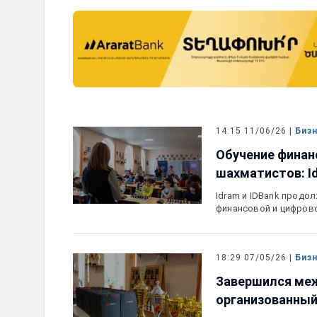
прогноз по рейтингам
IDBank представляет новую 
ный
Mastercard World с преимущ
путешествий и специальной 
14:15 11/06/26 |
Биз
Обучение финан
шахматистов: Id
Idram и IDBank прод
финансовой и цифрово
18:29 07/05/26 |
Биз
Завершился ме
организованный