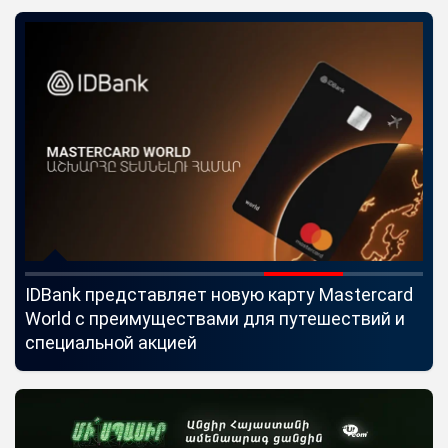
IDBank представляет новую карту Mastercard
Uc
World с преимуществами для путешествий и
мо
специальной акцией
по