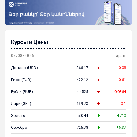
Курсы и Цены
07/08/2026
драм
Доллар (USD)
366.17
-0.08
Евро (EUR)
422.12
-0.61
Рубли (RUR)
4.4525
-0.0364
Лари (GEL)
139.73
-0.1
Золото
50244
+710
Серебро
726.78
+5.37