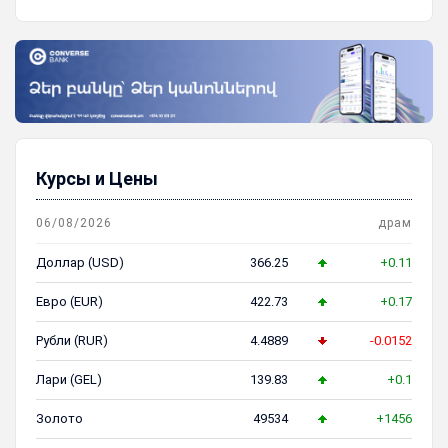
Курсы и Цены
06/08/2026
драм
Доллар (USD)
366.25
+0.11
Евро (EUR)
422.73
+0.17
Рубли (RUR)
4.4889
-0.0152
Лари (GEL)
139.83
+0.1
Золото
49534
+1456