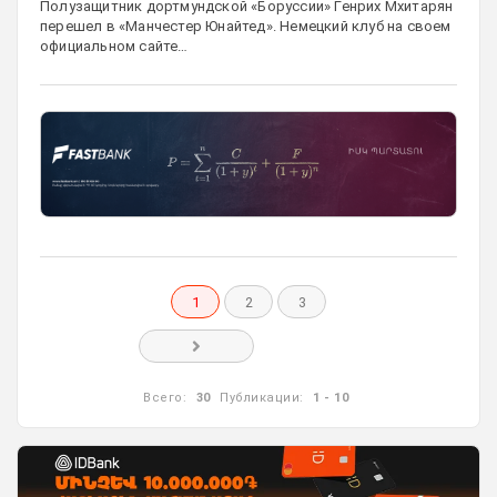
Полузащитник дортмундской «Боруссии» Генрих Мхитарян
перешел в «Манчестер Юнайтед». Немецкий клуб на своем
официальном сайте…
1
2
3
Всего:
30
Публикации:
1 - 10