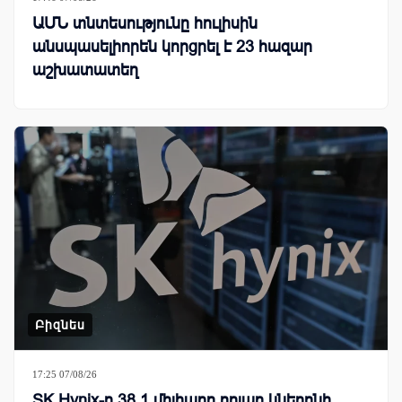
ԱՄՆ տնտեսությունը հուլիսին
անսպասելիորեն կորցրել է 23 հազար
աշխատատեղ
Բիզնես
17:25 07/08/26
SK Hynix-ը 38.1 միլիարդ դոլար կներդնի