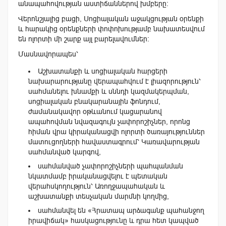
անապահովության աստիճաններով խմբերը։
Վերոնշյալից բացի, Սոցիալական աջակցության օրենքի
և հարակից օրենքների փոփոխությամբ նախատեսվում
են ոլորտի մի շարք այլ բարելավումներ։
Մասնավորապես՝
Աշխատանքի և սոցիալական հարցերի
նախարարությանը վերապահվում է լիազորություն՝
սահմանելու խնամքի և սննդի կազմակերպման,
սոցիալական բնակարանային ֆոնդում,
ժամանակավոր օթևանում կացարանով
ապահովման նվազագույն չափորոշիչներ, որոնց
հիման վրա կիրականացվի ոլորտի ծառայություններ
մատուցողների հավաստագրում՝ Կառավարության
սահմանված կարգով,
սահմանված չափորոշիչների պահպանման
նկատմամբ իրականացվելու է պետական
վերահսկողություն՝ Առողջապահական և
աշխատանքի տեսչական մարմնի կողմից,
սահմանվել են «Հրատապ արձագանք պահանջող
իրավիճակ» հասկացությունը և դրա հետ կապված