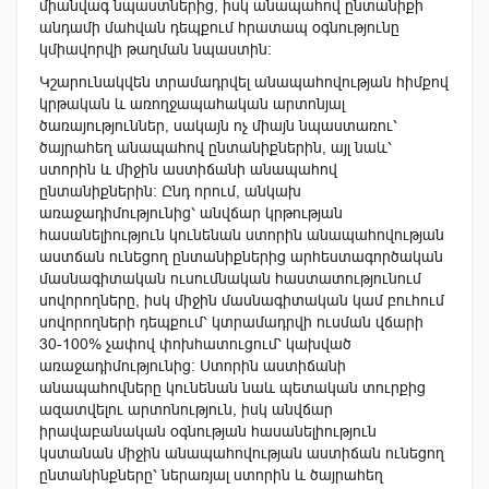
միանվագ նպաստներից, իսկ անապահով ընտանիքի
անդամի մահվան դեպքում հրատապ օգնությունը
կմիավորվի թաղման նպաստին։
Կշարունակվեն տրամադրվել անապահովության հիմքով
կրթական և առողջապահական արտոնյալ
ծառայություններ, սակայն ոչ միայն նպաստառու՝
ծայրահեղ անապահով ընտանիքներին, այլ նաև՝
ստորին և միջին աստիճանի անապահով
ընտանիքներին: Ընդ որում, անկախ
առաջադիմությունից՝ անվճար կրթության
հասանելիություն կունենան ստորին անապահովության
աստճան ունեցող ընտանիքներից արհեստագործական
մասնագիտական ուսումնական հաստատությունում
սովորողները, իսկ միջին մասնագիտական կամ բուհում
սովորողների դեպքում՝ կտրամադրվի ուսման վճարի
30-100% չափով փոխհատուցում՝ կախված
առաջադիմությունից: Ստորին աստիճանի
անապահովները կունենան նաև պետական տուրքից
ազատվելու արտոնություն, իսկ անվճար
իրավաբանական օգնության հասանելիություն
կստանան միջին անապահովության աստիճան ունեցող
ընտանինքները՝ ներառյալ ստորին և ծայրահեղ