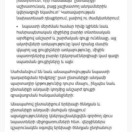
ինստիտուտ, որի համաձայն՝ ընտանիքի
աշխատունակ, բայց չաշխատող անդամներին
կվերագրվի եկամուտ՝ Կառավարության
նախատեսած դեպքերում, չափով ու ժամկետներում։
նպաստի մերժման համար հիմք կլինեն նաև
հանրապետական միջինից բարձր տնտեսական
արժեքով անշարժ և շարժական գույք ունենալը, այլ
ակտիվների առկայությունը կամ դրանց մասին
վկայող այլ ցուցիչների առկայությունը, միջին
սպառողներից բարձր էլեկտրաէներգիայի կամ գազի
սպառման ցուցիչները և այլն։
Սահմանվում են նաև անապահովության նպաստի
դադարեցման հիմքերը՝ ըստ ընտանիքի անդամի
պարտադիր կրթությունից դուրս մնալու, ինչպես նաև
ընտանիքի անդամի կողմից անշարժ գույքի
գրավադրման հանգամանքների։
Անապահով ընտանիքում երեխայի ծննդյան և
ընտանիքի անդամի մահվան դեպքում
աջակցությունները կներդաշնակեցվեն գործող մյուս
նպաստների միջոցառումների հետ․ վերջիններս
կշարունակեն օգտվել երեխայի ծննդյան ընդհանուր