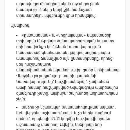
ակտիվացումը՝սոցիալական աջակցության
ծառայությունները կարիքին համաչափ
տրամադրելու սկզբունքի վրա հիմնվելով։
Այսպիսով,
«ընտանեկան» և «սոցիալական» նպաստների
փոխարեն կներդնվի «անապահովության նպաստ»,
որի իրավունքը կունենան Կառավարության
հաստատած գնահատման կարգով սոցիալապես
անապահով ճանաչված այն ընտանիքները, որոնց
մեկ հաշվարկային
անդամիամսական եկամտի չափը ցածր կլինի անապահովու
Վերջինս յուրաքանչյուր տարի կսահմանի
Կառավարությունը՝ հաշվի առնելով 1 չափահաս
անձի համար հաշվարկված Նվազագույն պարենային
զամբյուղի չափը, այսինքն՝ ծայրահեղ աղքատության
շեմը։
անձին չի նշանակվի անապահովության նպաստ,
եթե վերջինս աշխատունակ է և չի ներկայացնում
դիմում, որպեսզի ՄՍԾ կողմից հաշվառվի որպես
աշխատանք փնտրող։ Ավելին, կներդրվի նոր