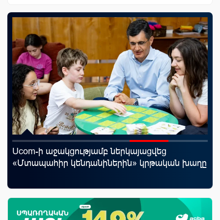
Ucom-ի աջակցությամբ ներկայացվեց
Ֆա
«Մտապահիր կենդանիներին» կրթական խաղը
նե
առ