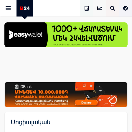
Աշխատավարձի Հաշվիչ
Սոցիալական