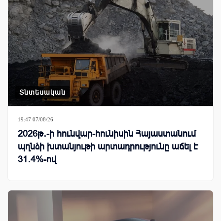
Տնտեսական
19:47 07/08/26
2026թ․-ի հունվար-հունիսին Հայաստանում
պղնձի խտանյութի արտադրությունը աճել է
31․4%-ով