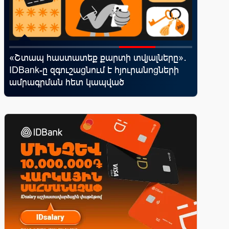
«Շտապ հաստատեք քարտի տվյալները»․
Moody’s
ն
IDBank-ը զգուշացնում է հյուրանոցների
հեռանկ
ամրագրման հետ կապված
զեղծարարությունների մասին