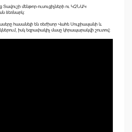
ց Տավուշի մենթոր-ուսուցիչների ու ԿԶՆԱԿ
ան ձեռնարկ։
ասերը հասանելի են ռեժիսոր Վահե Սուքիասյանի և
երում, իսկ եզրափակիչ մասը կհրապարակվի շուտով: