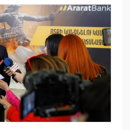
ափ
Ucom-ի աջակցությամբ ներկայացվեց
«Մտապահիր կենդանիներին» կրթակա
խաղը