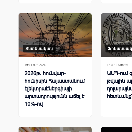
Տնտեսական
Ֆինանսա
19:01 07/08/26
18:57 07/08/26
2026թ. հունվար-
ԱՄՀ-ում զ
հունիսին Հայաստանում
թվային ա
էլեկտրաէներգիայի
դոլարայն
արտադրությունն աճել է
հետևանք
10%-ով