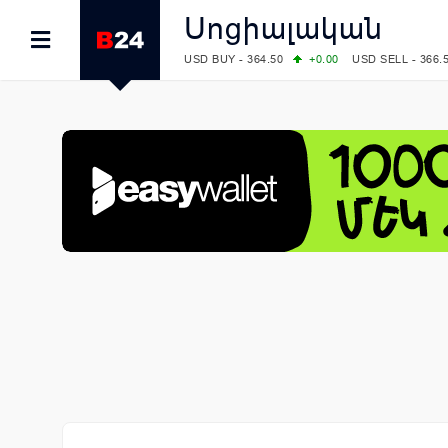
Սոցիալական
USD BUY - 364.50
+0.00
USD SELL - 366.
EUR BUY - 418.00
+0.00
EUR SELL - 424.
OIL: BRENT - 83.40
+5.25
WTI - 78.00
COMEX: GOLD - 4242.00
-0.59
SILVER - 
COMEX: PLATINUM - 1749.90
-0.91
LME: ALUMINIUM - 3184.00
-0.27
COPPER
LME: NICKEL - 17249.00
+0.09
TIN - 5526
LME: LEAD - 1877.50
-1.00
ZINC - 3643.0
FOREX: USD/JPY - 158.37
+0.44
EUR/GBP
FOREX: EUR/USD - 1.1521
-0.23
GBP/USD
STOCKS RUS: RTSI - 884.56
-1.27
STOCKS US: DOW JONES - 53885.10
-0.85
STOCKS US: S&P 500 - 7709.96
-0.18
STOCKS JAPAN: NIKKEI - 65606.71
-0.12
STOCKS CHINA: HANG SENG - 25668.03
+
STOCKS EUR: FTSE100 - 10867.89
-0.19
STOCKS EUR: DAX - 26140.13
+0.05
07/08/2026 CBA: USD - 366.17
-0.08
GBP 
07/08/2026 CBA: EURO - 422.12
-0.61
07/08/2026 CBA: GOLD - 50244
+710
SIL