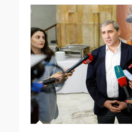
զարգացման
Ֆասթ Բանկը Սևան Ստարտ
երս Բանկի
Սամմիթին ներկայացրել է իր
պրոդուկտներն ու քարտային
առաջարկները