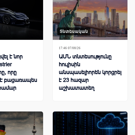
Տնտեսական
17:46 07/08/26
ել է նոր
ԱՄՆ տնտեսությունը
strier
հուլիսին
ը, որը
անսպասելիորեն կորցրել
 է բացառապես
է 23 հազար
 համար
աշխատատեղ