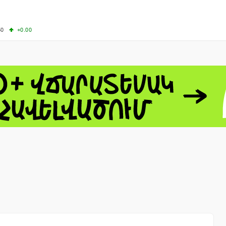
50
+0.00
50
-0.50
+4.11
61.44
-1.06
 - 13791.00
-0.12
8.00
+2.50
0
+1.43
 - 1.1521
-0.23
 - 1.3448
-0.08
NASDAQ - 26348.35
-0.06
TOPIX - 4074.93
+0.47
0.54
SSEC - 3940.04
+1.02
CAC40 - 8699.71
+0.35
- 492.1
-0.98
VER - 726.78
+5.37