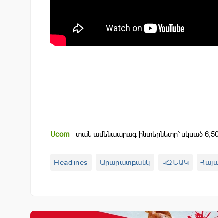
Ucom
- տան ամենաարագ ինտերնետը՝ սկսած 6,50
Headlines
Արարատբանկ
ԿԶՆԱԿ
Հայ