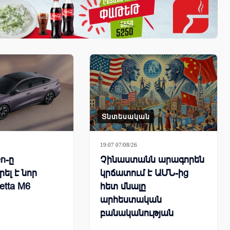
Տնտեսական
19:07 07/08/26
n-ը
Չինաստանն արագորեն
ել է նոր
կրճատում է ԱՄՆ-ից
etta M6
հետ մնալը
արհեստական
բանականության
համաշխարհային