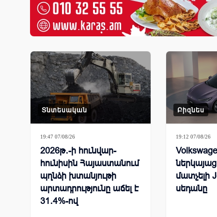
Տնտեսական
Բիզնես
19:47 07/08/26
19:12 07/08/26
2026թ․-ի հունվար-
Volkswage
հունիսին Հայաստանում
ներկայացր
պղնձի խտանյութի
մատչելի J
արտադրությունը աճել է
սեդանը
31․4%-ով