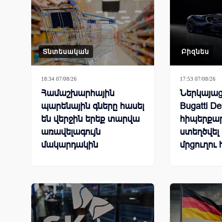
Տնտեսական
Բիզնես
18:34 07/08/26
17:53 07/08/26
Համաշխարհային
Ներկայացվ
պարենային գները հասել
Bugatti De
են վերջին երեք տարվա
հիպերքար
առավելագույն
ստեղծվել
մակարդակին
մրցուղու