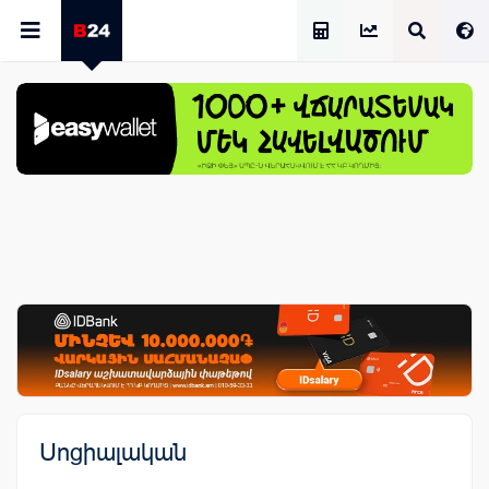
Աշխատավարձի Հաշվիչ
Սոցիալական