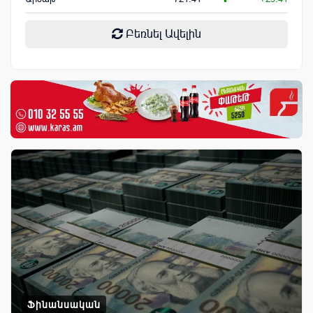
Բեռնել Ավելին
Ֆինանսական