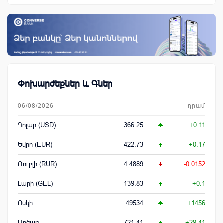
Փոխարժեքներ և Գներ
06/08/2026
դրամ
Դոլար (USD)
366.25
+0.11
Եվրո (EUR)
422.73
+0.17
Ռուբլի (RUR)
4.4889
-0.0152
Լարի (GEL)
139.83
+0.1
Ոսկի
49534
+1456
Արծաթ
721.41
+29.41