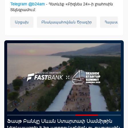
Telegram @b24am
- Հետևեք «Բիզնես 24»-ի լրահոսին
Տելեգրամում:
Արցախ
Բնակապահովման Ծրագիր
Հայաստան
rld
Ֆասթ Բանկը Սևան Ստարտափ Սամմիթին
Mo
ներկայացրել է իր պրոդուկտներն ու քարտային
հե