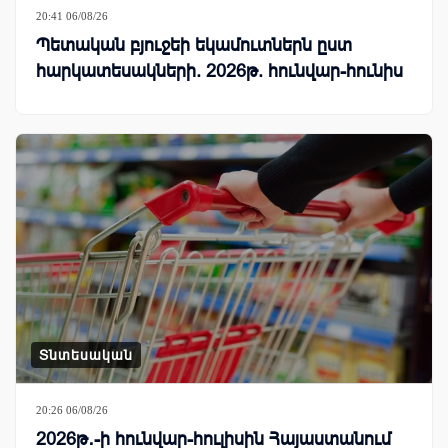
20:41 06/08/26
Պետական բյուջեի եկամուտներն ըստ
հարկատեսակների. 2026թ. հունվար-հունիս
Տնտեսական
20:26 06/08/26
2026թ․-ի հունվար-հուլիսին Հայաստանում