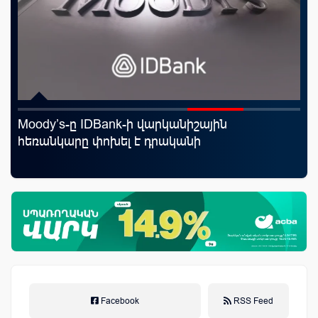
Moody’s-ը IDBank-ի վարկանիշային
Ֆա
հեռանկարը փոխել է դրականի
նե
առ
Facebook
RSS Feed