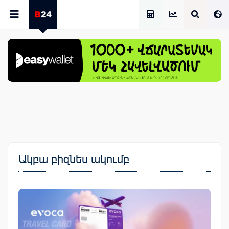
Աշխատավարձի Հաշվիչ
Ակբա բիզնես ակումբ