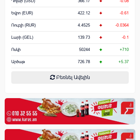
Դոլար (USD)
366.17
-0.08
Եվրո (EUR)
422.12
-0.61
Ռուբլի (RUR)
4.4525
-0.0364
Լարի (GEL)
139.73
-0.1
Ոսկի
50244
+710
Արծաթ
726.78
+5.37
Բեռնել Ավելին