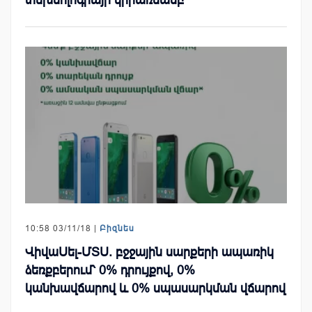
10:58 03/11/18 |
Բիզնես
ՎիվաՍել-ՄՏՍ. բջջային սարքերի ապառիկ
ձեռքբերում՝ 0% դրույքով, 0%
կանխավճարով և 0% սպասարկման վճարով