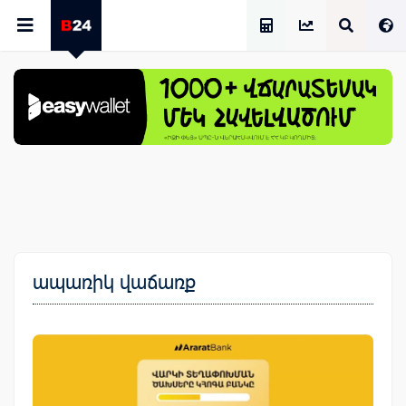
Աշխատավարձի Հաշվիչ
ապառիկ վաճառք