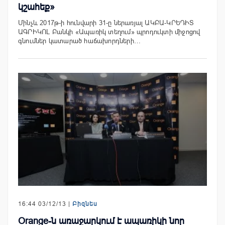
կշահեք»
Մինչև 2017թ-ի հունվարի 31-ը ներառյալ ԱԿԲԱ-ԿՐԵԴԻՏ
ԱԳՐԻԿՈԼ Բանկի «Ապառիկ տեղում» պրոդուկտի միջոցով
գնումներ կատարած հաճախորդների…
16:44 03/12/13 |
Բիզնես
Orange-ն առաջարկում է ապառիկի նոր