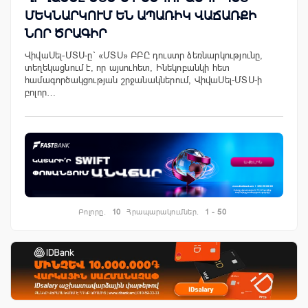
ՄԵԿՆԱՐԿՈՒՄ ԵՆ ԱՊԱՌԻԿ ՎԱՃԱՌՔԻ
ՆՈՐ ԾՐԱԳԻՐ
ՎիվաՍել-ՄՏՍ-ը` «ՄՏՍ» ԲԲԸ դուստր ձեռնարկությունը,
տեղեկացնում է, որ այսուհետ, Ինեկոբանկի հետ
համագործակցության շրջանակներում, ՎիվաՍել-ՄՏՍ-ի
բոլոր…
Բոլորը.
10
Հրապարակումներ.
1 - 50