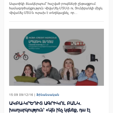
Ապառիկի ձևակերպում՝ հաշված րոպեների ընթացքում.
համագործակցություն ՎիվաՍել-ՄՏՍ-ի ու Յունիբանկի միջև
ՎիվաՍել-ՄՏՍ-ն ուրախ է տեղեկացնել, որ…
15:09 09/12/16 |
Ֆինանսական
ԱԿԲԱ-ԿՐԵԴԻՏ ԱԳՐԻԿՈԼ ԲԱՆԿ.
խաղարկություն՝ «Այն ինչ կգնեք, դա էլ