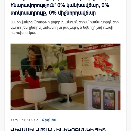
հնարավորություն՝ 0% կանխավճար, 0%
տոկոսադրույք, 0% միջնորդավճար
Այսօրվանից Orange-ի բոլոր խանութներում հաճախորդները
կարող են ընտրել ամանորյա լավագույն նվերը՝ լավ դասի
հեռախոս կամ…
11:53 10/02/12 |
Բիզնես
ՎԻՎԱՍԵԼ-ՄՏՍ-Ն ԻՆԵԿՈԲԱՆԿԻ ՀԵՏ