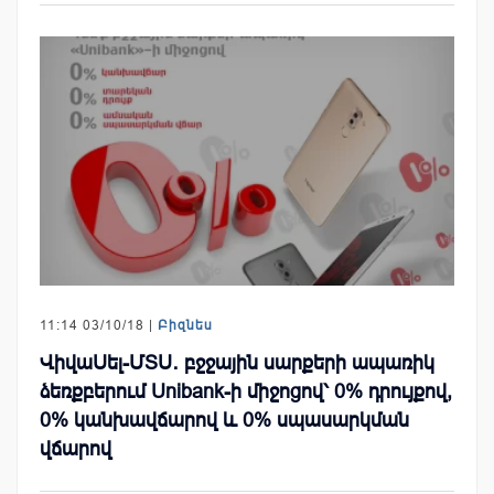
11:14 03/10/18 |
Բիզնես
ՎիվաՍել-ՄՏՍ․ բջջային սարքերի ապառիկ
ձեռքբերում Unibank-ի միջոցով՝ 0% դրույքով,
0% կանխավճարով և 0% սպասարկման
վճարով