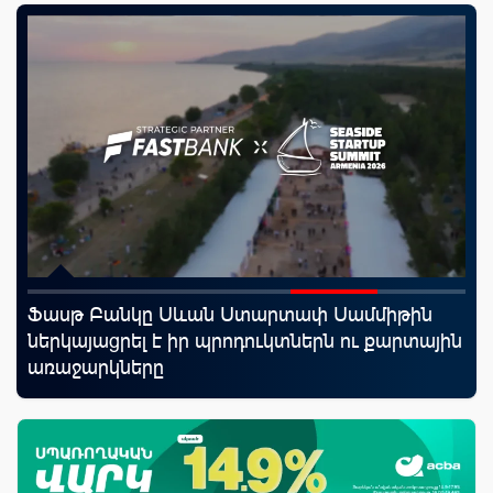
Ֆասթ Բանկը Սևան Ստարտափ Սամմիթին
Mo
որ
ներկայացրել է իր պրոդուկտներն ու քարտային
հե
ման
առաջարկները