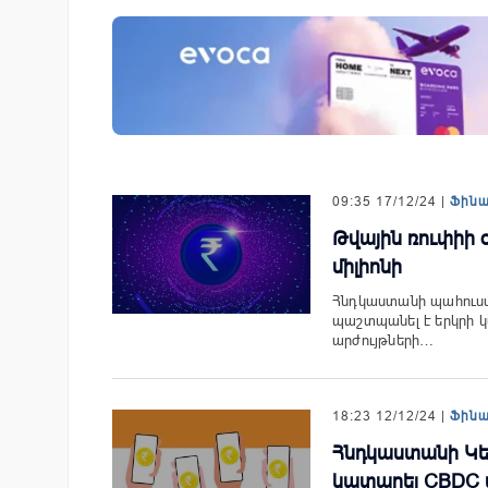
ան Ստարտափ
«Սմայլ Սվիթ»-ի զարգացման
ցրել է իր
ճանապարհը՝ Կոնվերս Բանկ
 քարտային
գործընկերությամբ
09:35 17/12/24 |
Ֆին
Թվային ռուփիի 
միլիոնի
Հնդկաստանի պահուստ
պաշտպանել է երկրի 
արժույթների…
18:23 12/12/24 |
Ֆին
Հնդկաստանի Կե
կատարել CBDC 