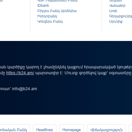
կա
ՎՏԲ (Հայաստան) Բանկ
Արցախ
ս
IDbank
Վանաձոր
Բիբլոս Բանկ Արմենիա
Լոռի
Ինեկոբանկ
Գեղարքունի
Կոնվերս Բանկ
Սյունիք
ան կարծիքը կարող է չհամընկնել կայքում հրապարակված նյութե
ւմը
https://b24.am/
պարտադիր է: Մուտք գործելով կայք՝ օգտատերը
-փոստ՝
info@b24.am
րոնական Բանկ
Headlines
Homepage
Վիճակագրություն