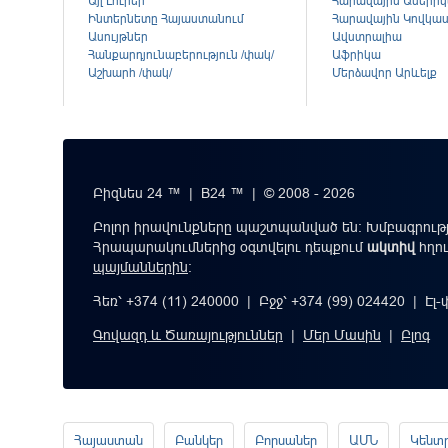
Այլ Լուրեր
Հարավային Ամերի
Ինտերնետը Հայաստանում
Հարավային Կովկա
Ասույթներ
Ավստրալիա
Հանքարդյունաբերություն /փակ/
Աֆրիկա
Աշխարհ /փակ/
Մերձավոր Արևելք
Բիզնես 24 ™ | B24 ™ | © 2008 - 2026
Բոլոր իրավունքները պաշտպանված են: Խմբագրությ
Հրապարակումներից օգտվելու դեպքում
ակտիվ
հղո
պայմաններին
։
Հեռ՝ +374 (11) 240000 | Բջջ՝ +374 (99) 024420 | Էլ
Գովազդ և Ծառայություններ
|
Մեր Մասին
|
Բլոգ
Հայաստան
Բանկեր
Բորսաներ
ԱՄՆ
Կենտ