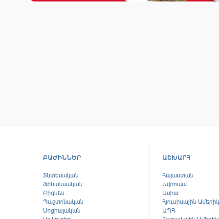
ԲԱԺԻՆՆԵՐ
ԱՇԽԱՐՀ
Տնտեսական
Հայաստան
Ֆինանսական
Եվրոպա
Բիզնես
Ասիա
Պաշտոնական
Հյուսիսային Ամերի
Սոցիալական
ԱՊՀ