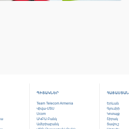
ՊԻՏԱԿՆԵՐ
ՀԱՅԱՍՏԱՆ
Team Telecom Armenia
Երևան
Վիվա-ՄՏՍ
Գյումրի
Ucom
Կոտայք
կա
ԱԿԲԱ Բանկ
Շիրակ
Ամերիաբանկ
Տավուշ