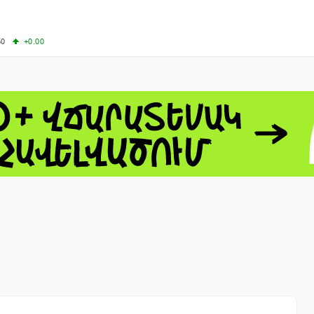
50
+0.00
50
-0.50
+4.11
61.44
-1.06
 - 13791.00
-0.12
8.00
+2.50
0
+1.43
 - 1.1521
-0.23
 - 1.3448
-0.08
NASDAQ - 26348.35
-0.06
TOPIX - 4074.93
+0.47
0.54
SSEC - 3940.04
+1.02
CAC40 - 8699.71
+0.35
- 492.1
-0.98
VER - 726.78
+5.37