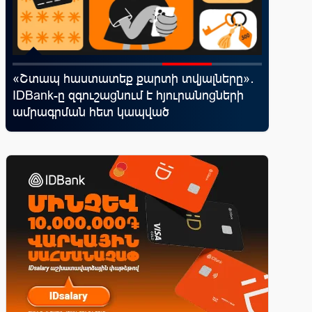
«Շտապ հաստատեք քարտի տվյալները»․
Moody’s
ն
IDBank-ը զգուշացնում է հյուրանոցների
հեռանկ
ամրագրման հետ կապված
զեղծարարությունների մասին