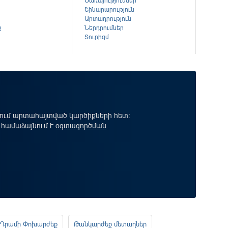
Ծառայություններ
Շինարարություն
Արտադրություն
ք
Ներդրումներ
Տուրիզմ
րում արտահայտված կարծիքների հետ:
 համաձայնում է
օգտագործման
Դրամի Փոխարժեք
Թանկարժեք մետաղներ