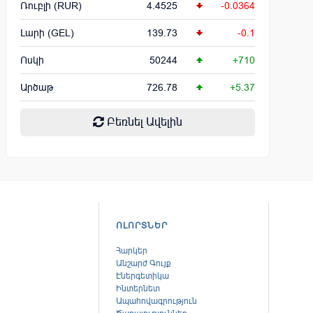
Ռուբլի (RUR)
4.4525
-0.0364
Լարի (GEL)
139.73
-0.1
Ոսկի
50244
+710
Արծաթ
726.78
+5.37
Բեռնել Ավելին
ՈԼՈՐՏՆԵՐ
Հարկեր
Անշարժ Գույք
Էներգետիկա
Ինտերնետ
Ապահովագրություն