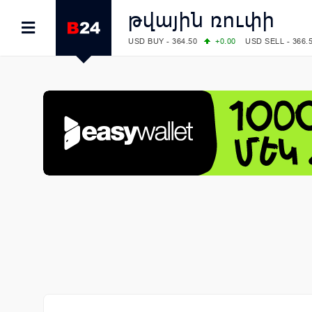
թվային ռուփի
USD BUY - 364.50
+0.00
USD SELL - 366.
EUR BUY - 418.00
+0.00
EUR SELL - 424.
OIL: BRENT - 83.40
+5.25
WTI - 78.00
COMEX: GOLD - 4242.00
-0.59
SILVER - 
COMEX: PLATINUM - 1749.90
-0.91
LME: ALUMINIUM - 3184.00
-0.27
COPPER
LME: NICKEL - 17249.00
+0.09
TIN - 5526
LME: LEAD - 1877.50
-1.00
ZINC - 3643.0
FOREX: USD/JPY - 158.37
+0.44
EUR/GBP
FOREX: EUR/USD - 1.1521
-0.23
GBP/USD
STOCKS RUS: RTSI - 884.56
-1.27
STOCKS US: DOW JONES - 53885.10
-0.85
STOCKS US: S&P 500 - 7709.96
-0.18
STOCKS JAPAN: NIKKEI - 65606.71
-0.12
STOCKS CHINA: HANG SENG - 25668.03
+
STOCKS EUR: FTSE100 - 10867.89
-0.19
STOCKS EUR: DAX - 26140.13
+0.05
07/08/2026 CBA: USD - 366.17
-0.08
GBP 
07/08/2026 CBA: EURO - 422.12
-0.61
07/08/2026 CBA: GOLD - 50244
+710
SIL