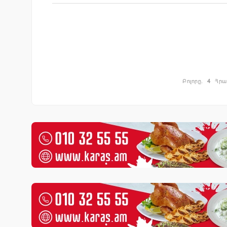
Բոլորը.
4
Հրա