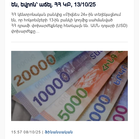
են, եվրոն՝ աճել. ՀՀ ԿԲ, 13/10/25
ՀՀ կենտրոնական բանկից «Բիզնես 24»-ին տեղեկացնում
են, որ հոկտեմբերի 13-ին բանկի կողմից սահմանված
ՀՀ դրամի փոխարժեքները հետևյալն են. ԱՄՆ դոլարի (USD)
փոխարժեքը…
15:57 08/10/25 |
Ֆինանսական