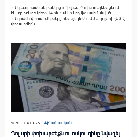
ՀՀ կենտրոնական բանկից «Բիզնես 24»-ին տեղեկացնում
են, որ հոկտեմբերի 14-ին բանկի կողմից սահմանված
ՀՀ դրամի փոխարժեքները հետևյալն են. ԱՄՆ դոլարի (USD)
փոխարժեքն…
16:06 13/10/25 |
Ֆինանսական
Դոլարի փոխարժեքն ու ոսկու գինը նվազել