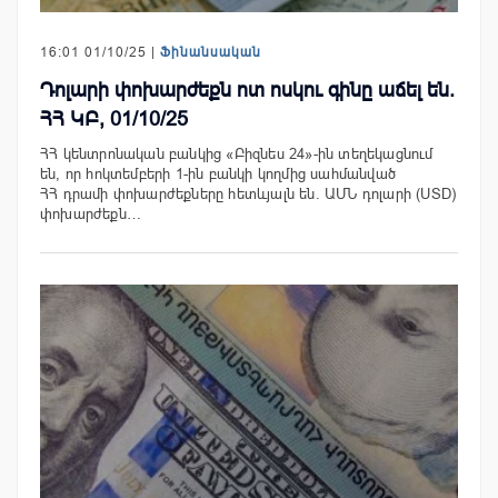
16:01 01/10/25 |
Ֆինանսական
Դոլարի փոխարժեքն ոտ ոսկու գինը աճել են.
ՀՀ ԿԲ, 01/10/25
ՀՀ կենտրոնական բանկից «Բիզնես 24»-ին տեղեկացնում
են, որ հոկտեմբերի 1-ին բանկի կողմից սահմանված
ՀՀ դրամի փոխարժեքները հետևյալն են. ԱՄՆ դոլարի (USD)
փոխարժեքն…