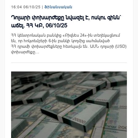
16:04 06/10/25 |
Ֆինանսական
Դոլարի փոխարժեքը նվազել է, ոսկու գինն`
աճել. ՀՀ ԿԲ, 06/10/25
ՀՀ կենտրոնական բանկից «Բիզնես 24»-ին տեղեկացնում
են, որ հոկտեմբերի 6-ին բանկի կողմից սահմանված
ՀՀ դրամի փոխարժեքները հետևյալն են. ԱՄՆ դոլարի (USD)
փոխարժեքը…