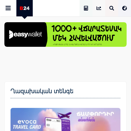
Աշխատավարձի Հաշվիչ
Ղազախական տենգե