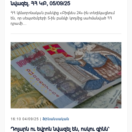
նվազել. ՀՀ ԿԲ, 05/09/25
ՀՀ կենտրոնական բանկից «Բիզնես 24»-ին տեղեկացնում
են, որ սեպտեմբերի 5-ին բանկի կողմից սահմանված ՀՀ
դրամի…
16:10 04/09/25 |
Ֆինանսական
Դոլարն ու եվրոն նվազել են, ոսկու գինն՝