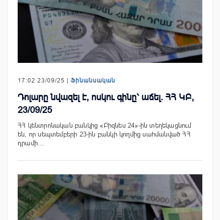
17:02 23/09/25 |
Ֆինանսական
Դոլարը նվազել է, ոսկու գինը՝ աճել. ՀՀ ԿԲ,
23/09/25
ՀՀ կենտրոնական բանկից «Բիզնես 24»-ին տեղեկացնում
են, որ սեպտեմբերի 23-ին բանկի կողմից սահմանված ՀՀ
դրամի…