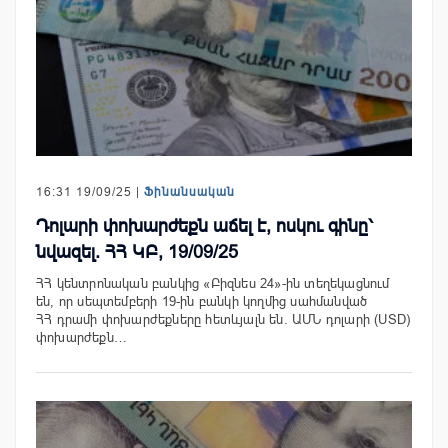
16:31 19/09/25 |
Ֆինանսական
Դոլարի փոխարժեքն աճել է, ոսկու գինը՝
նվազել. ՀՀ ԿԲ, 19/09/25
ՀՀ կենտրոնական բանկից «Բիզնես 24»-ին տեղեկացնում
են, որ սեպտեմբերի 19-ին բանկի կողմից սահմանված
ՀՀ դրամի փոխարժեքները հետևյալն են. ԱՄՆ դոլարի (USD)
փոխարժեքն…