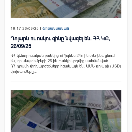
16:17 26/09/25 |
Ֆինանսական
Դոլարն ու ոսկու գինը նվազել են. ՀՀ ԿԲ,
26/09/25
ՀՀ կենտրոնական բանկից «Բիզնես 24»-ին տեղեկացնում
են, որ սեպտեմբերի 26-ին բանկի կողմից սահմանված
ՀՀ դրամի փոխարժեքները հետևյալն են. ԱՄՆ դոլարի (USD)
փոխարժեքը…