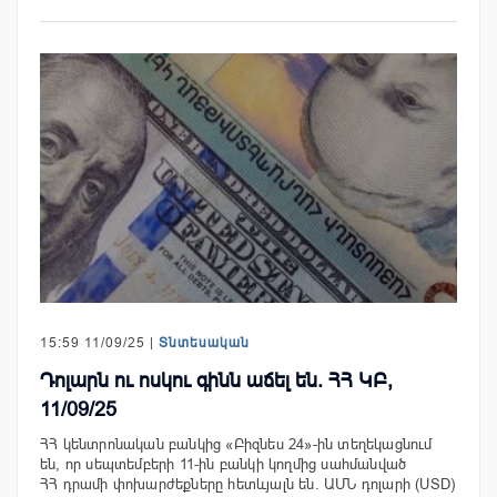
15:59 11/09/25 |
Տնտեսական
Դոլարն ու ոսկու գինն աճել են. ՀՀ ԿԲ,
11/09/25
ՀՀ կենտրոնական բանկից «Բիզնես 24»-ին տեղեկացնում
են, որ սեպտեմբերի 11-ին բանկի կողմից սահմանված
ՀՀ դրամի փոխարժեքները հետևյալն են. ԱՄՆ դոլարի (USD)