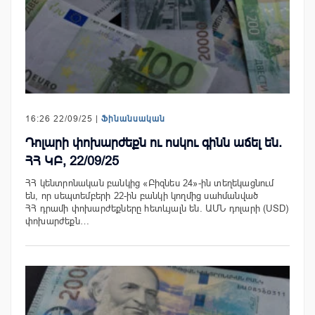
16:26 22/09/25 |
Ֆինանսական
Դոլարի փոխարժեքն ու ոսկու գինն աճել են.
ՀՀ ԿԲ, 22/09/25
ՀՀ կենտրոնական բանկից «Բիզնես 24»-ին տեղեկացնում
են, որ սեպտեմբերի 22-ին բանկի կողմից սահմանված
ՀՀ դրամի փոխարժեքները հետևյալն են. ԱՄՆ դոլարի (USD)
փոխարժեքն…