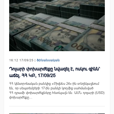
16:12 17/09/25 |
Ֆինանսական
Դոլարի փոխարժեքը նվազել է, ոսկու գինն՝
աճել. ՀՀ ԿԲ, 17/09/25
ՀՀ կենտրոնական բանկից «Բիզնես 24»-ին տեղեկացնում
են, որ սեպտեմբերի 17-ին բանկի կողմից սահմանված
ՀՀ դրամի փոխարժեքները հետևյալն են. ԱՄՆ դոլարի (USD)
փոխարժեքը…