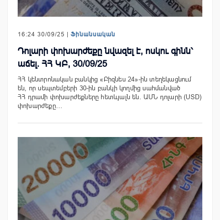
16:24 30/09/25 |
Ֆինանսական
Դոլարի փոխարժեքը նվազել է, ոսկու գինն՝
աճել. ՀՀ ԿԲ, 30/09/25
ՀՀ կենտրոնական բանկից «Բիզնես 24»-ին տեղեկացնում
են, որ սեպտեմբերի 30-ին բանկի կողմից սահմանված
ՀՀ դրամի փոխարժեքները հետևյալն են. ԱՄՆ դոլարի (USD)
փոխարժեքը…