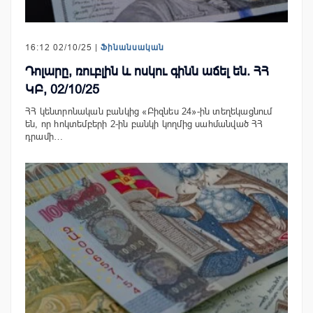
16:12 02/10/25 |
Ֆինանսական
Դոլարը, ռուբլին և ոսկու գինն աճել են. ՀՀ
ԿԲ, 02/10/25
ՀՀ կենտրոնական բանկից «Բիզնես 24»-ին տեղեկացնում
են, որ հոկտեմբերի 2-ին բանկի կողմից սահմանված ՀՀ
դրամի…