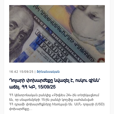
16:42 15/09/25 |
Ֆինանսական
Դոլարի փոխարժեքը նվազել է, ոսկու գինն՝
աճել. ՀՀ ԿԲ, 15/09/25
ՀՀ կենտրոնական բանկից «Բիզնես 24»-ին տեղեկացնում
են, որ սեպտեմբերի 15-ին բանկի կողմից սահմանված
ՀՀ դրամի փոխարժեքները հետևյալն են. ԱՄՆ դոլարի (USD)
փոխարժեքը…