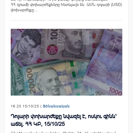
ՀՀ դրամի փոխարժեքները հետևյալն են. ԱՄՆ դոլարի (USD)
փոխարժեքը…
16:20 15/10/25 |
Ֆինանսական
Դոլարի փոխարժեքը նվազել է, ոսկու գինն՝
աճել. ՀՀ ԿԲ, 15/10/25