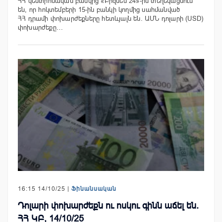
ՀՀ կենտրոնական բանկից «Բիզնես 24»-ին տեղեկացնում
են, որ հոկտեմբերի 15-ին բանկի կողմից սահմանված
ՀՀ դրամի փոխարժեքները հետևյալն են. ԱՄՆ դոլարի (USD)
փոխարժեքը…
16:15 14/10/25 |
Ֆինանսական
Դոլարի փոխարժեքն ու ոսկու գինն աճել են.
ՀՀ ԿԲ, 14/10/25