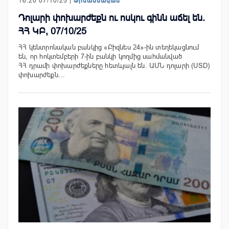
16:20 07/10/25 |
Ֆինանսական
Դոլարի փոխարժեքն ու ոսկու գինն աճել են.
ՀՀ ԿԲ, 07/10/25
ՀՀ կենտրոնական բանկից «Բիզնես 24»-ին տեղեկացնում
են, որ հոկտեմբերի 7-ին բանկի կողմից սահմանված
ՀՀ դրամի փոխարժեքները հետևյալն են. ԱՄՆ դոլարի (USD)
փոխարժեքն…