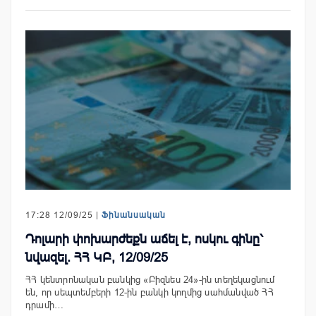
17:28 12/09/25 |
Ֆինանսական
Դոլարի փոխարժեքն աճել է, ոսկու գինը՝
նվազել. ՀՀ ԿԲ, 12/09/25
ՀՀ կենտրոնական բանկից «Բիզնես 24»-ին տեղեկացնում
են, որ սեպտեմբերի 12-ին բանկի կողմից սահմանված ՀՀ
դրամի…