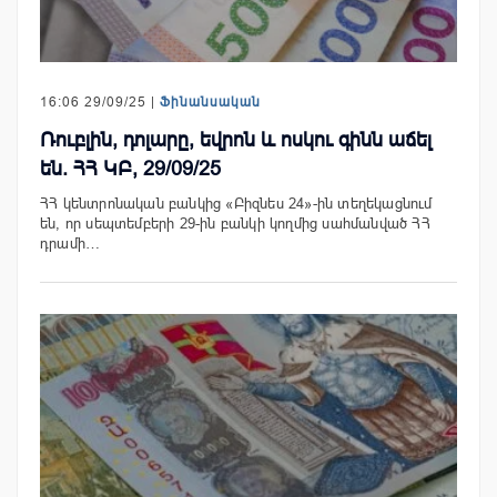
16:06 29/09/25 |
Ֆինանսական
Ռուբլին, դոլարը, եվրոն և ոսկու գինն աճել
են. ՀՀ ԿԲ, 29/09/25
ՀՀ կենտրոնական բանկից «Բիզնես 24»-ին տեղեկացնում
են, որ սեպտեմբերի 29-ին բանկի կողմից սահմանված ՀՀ
դրամի…