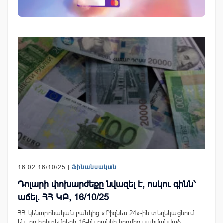
16:02 16/10/25 |
Ֆինանսական
Դոլարի փոխարժեքը նվազել է, ոսկու գինն՝
աճել. ՀՀ ԿԲ, 16/10/25
ՀՀ կենտրոնական բանկից «Բիզնես 24»-ին տեղեկացնում
են, որ հոկտեմբերի 16-ին բանկի կողմից սահմանված