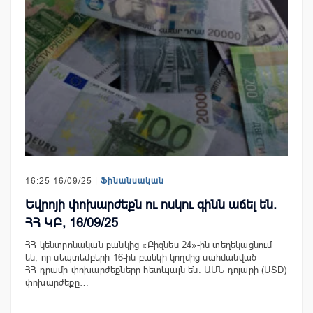
16:25 16/09/25 |
Ֆինանսական
Եվրոյի փոխարժեքն ու ոսկու գինն աճել են.
ՀՀ ԿԲ, 16/09/25
ՀՀ կենտրոնական բանկից «Բիզնես 24»-ին տեղեկացնում
են, որ սեպտեմբերի 16-ին բանկի կողմից սահմանված
ՀՀ դրամի փոխարժեքները հետևյալն են. ԱՄՆ դոլարի (USD)
փոխարժեքը…