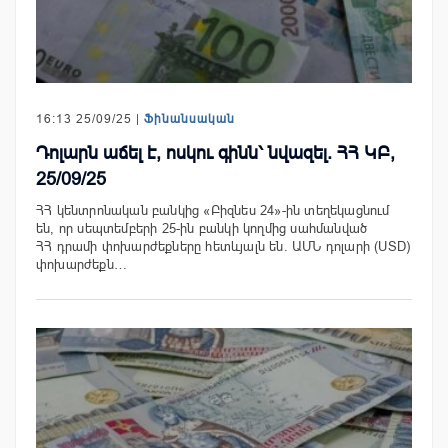
16:13 25/09/25 |
Ֆինանսական
Դոլարն աճել է, ոսկու գինն՝ նվազել. ՀՀ ԿԲ,
25/09/25
ՀՀ կենտրոնական բանկից «Բիզնես 24»-ին տեղեկացնում
են, որ սեպտեմբերի 25-ին բանկի կողմից սահմանված
ՀՀ դրամի փոխարժեքները հետևյալն են. ԱՄՆ դոլարի (USD)
փոխարժեքն…