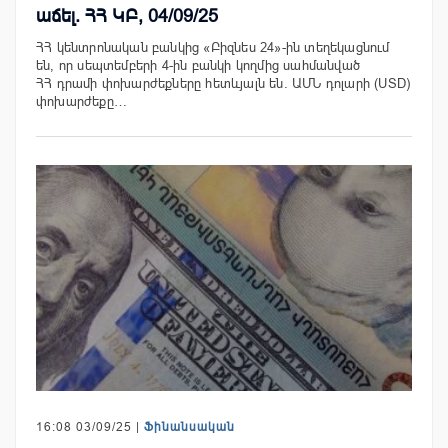
աճել. ՀՀ ԿԲ, 04/09/25
ՀՀ կենտրոնական բանկից «Բիզնես 24»-ին տեղեկացնում
են, որ սեպտեմբերի 4-ին բանկի կողմից սահմանված
ՀՀ դրամի փոխարժեքները հետևյալն են. ԱՄՆ դոլարի (USD)
փոխարժեքը…
16:08 03/09/25 |
Ֆինանսական