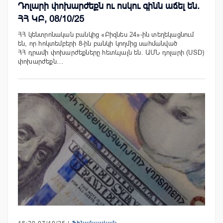
Դոլարի փոխարժեքն ու ոսկու գինն աճել են.
ՀՀ ԿԲ, 08/10/25
ՀՀ կենտրոնական բանկից «Բիզնես 24»-ին տեղեկացնում
են, որ հոկտեմբերի 8-ին բանկի կողմից սահմանված
ՀՀ դրամի փոխարժեքները հետևյալն են. ԱՄՆ դոլարի (USD)
փոխարժեքն…