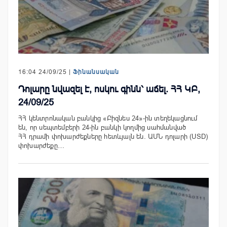
16:04 24/09/25 |
Ֆինանսական
Դոլարը նվազել է, ոսկու գինն՝ աճել. ՀՀ ԿԲ,
24/09/25
ՀՀ կենտրոնական բանկից «Բիզնես 24»-ին տեղեկացնում
են, որ սեպտեմբերի 24-ին բանկի կողմից սահմանված
ՀՀ դրամի փոխարժեքները հետևյալն են. ԱՄՆ դոլարի (USD)
փոխարժեքը…