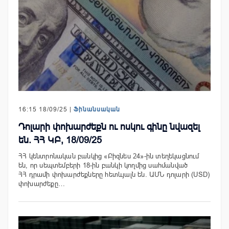
16:15 18/09/25 |
Ֆինանսական
Դոլարի փոխարժեքն ու ոսկու գինը նվազել
են. ՀՀ ԿԲ, 18/09/25
ՀՀ կենտրոնական բանկից «Բիզնես 24»-ին տեղեկացնում
են, որ սեպտեմբերի 18-ին բանկի կողմից սահմանված
ՀՀ դրամի փոխարժեքները հետևյալն են. ԱՄՆ դոլարի (USD)
փոխարժեքը…