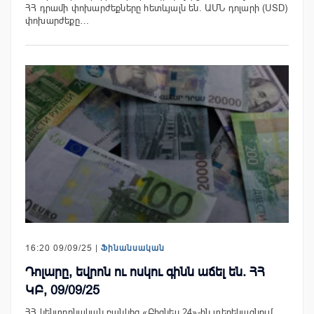
ՀՀ դրամի փոխարժեքները հետևյալն են. ԱՄՆ դոլարի (USD)
փոխարժեքը…
16:20 09/09/25 |
Ֆինանսական
Դոլարը, եվրոն ու ոսկու գինն աճել են. ՀՀ
ԿԲ, 09/09/25
ՀՀ կենտրոնական բանկից «Բիզնես 24»-ին տեղեկացնում