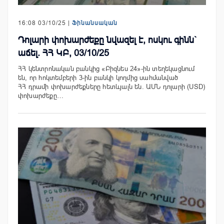
16:08 03/10/25 |
Ֆինանսական
Դոլարի փոխարժեքը նվազել է, ոսկու գինն`
աճել. ՀՀ ԿԲ, 03/10/25
ՀՀ կենտրոնական բանկից «Բիզնես 24»-ին տեղեկացնում
են, որ հոկտեմբերի 3-ին բանկի կողմից սահմանված
ՀՀ դրամի փոխարժեքները հետևյալն են. ԱՄՆ դոլարի (USD)
փոխարժեքը…