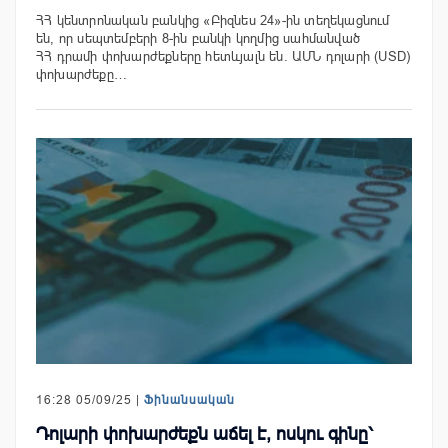
ՀՀ կենտրոնական բանկից «Բիզնես 24»-ին տեղեկացնում
են, որ սեպտեմբերի 8-ին բանկի կողմից սահմանված
ՀՀ դրամի փոխարժեքները հետևյալն են. ԱՄՆ դոլարի (USD)
փոխարժեքը…
16:28 05/09/25 |
Ֆինանսական
Դոլարի փոխարժեքն աճել է, ոսկու գինը՝