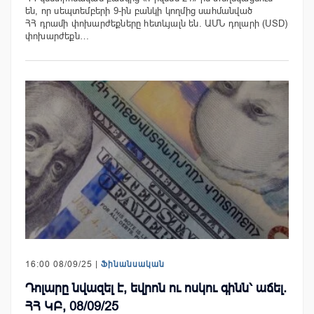
են, որ սեպտեմբերի 9-ին բանկի կողմից սահմանված
ՀՀ դրամի փոխարժեքները հետևյալն են. ԱՄՆ դոլարի (USD)
փոխարժեքն…
16:00 08/09/25 |
Ֆինանսական
Դոլարը նվազել է, եվրոն ու ոսկու գինն՝ աճել.
ՀՀ ԿԲ, 08/09/25