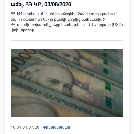
աճել. ՀՀ ԿԲ, 03/08/2026
ՀՀ կենտրոնական բանկից «Բիզնես 24»-ին տեղեկացնում
են, որ օգոստոսի 03-ին բանկի կողմից սահմանված
ՀՀ դրամի փոխարժեքները հետևյալն են. ԱՄՆ դոլարի (USD)
փոխարժեքը…
16:01 31/07/26 |
Ֆինանսական