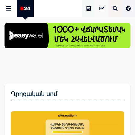
Աշխատավարձի Հաշվիչ
Ղրղզական սոմ