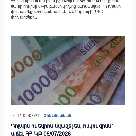
ՀՀ կենտրոնական բանկից «Բիզնես 24»-ին տեղեկացնում
են, որ հուլիսի 07-ին բանկի կողմից սահմանված ՀՀ դրամի
փոխարժեքները հետևյալն են. ԱՄՆ դոլարի (USD)
փոխարժեքը…
16:14 06/07/26 |
Ֆինանսական
Դոլարն ու եվրոն նվազել են, ոսկու գինն՝
աճել. ՀՀ ԿԲ 06/07/2026