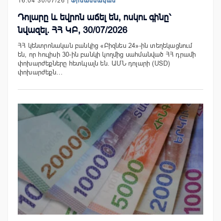
16:04 30/07/26 |
Ֆինանսական
Դոլարը և եվրոն աճել են, ոսկու գինը՝
նվազել. ՀՀ ԿԲ, 30/07/2026
ՀՀ կենտրոնական բանկից «Բիզնես 24»-ին տեղեկացնում
են, որ հուլիսի 30-ին բանկի կողմից սահմանված ՀՀ դրամի
փոխարժեքները հետևյալն են. ԱՄՆ դոլարի (USD)
փոխարժեքն…