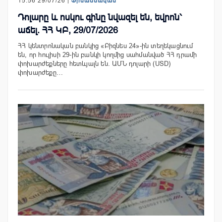
15:56 29/07/26 |
Ֆինանսական
Դոլարը և ոսկու գինը նվազել են, եվրոն՝
աճել. ՀՀ ԿԲ, 29/07/2026
ՀՀ կենտրոնական բանկից «Բիզնես 24»-ին տեղեկացնում
են, որ հուլիսի 29-ին բանկի կողմից սահմանված ՀՀ դրամի
փոխարժեքները հետևյալն են. ԱՄՆ դոլարի (USD)
փոխարժեքը…