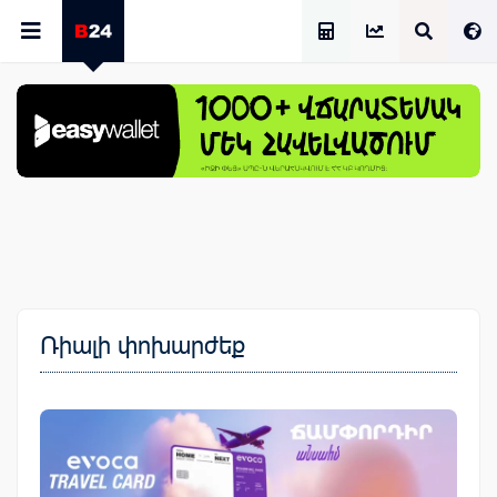
Աշխատավարձի Հաշվիչ
Ռիալի փոխարժեք