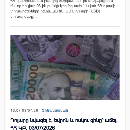
ՀՀ կենտրոնական բանկից «Բիզնես 24»-ին տեղեկացնում
են, որ հուլիսի 06-ին բանկի կողմից սահմանված ՀՀ դրամի
փոխարժեքները հետևյալն են. ԱՄՆ դոլարի (USD)
փոխարժեքը…
16:07 03/07/26 |
Ֆինանսական
Դոլարը նվազել է, եվրոն և ոսկու գինը՝ աճել.
ՀՀ ԿԲ, 03/07/2026