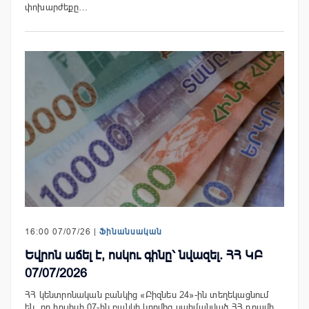
փոխարժեքը…
16:00 07/07/26 |
Ֆինանսական
Եվրոն աճել է, ոսկու գինը՝ նվազել. ՀՀ ԿԲ
07/07/2026
ՀՀ կենտրոնական բանկից «Բիզնես 24»-ին տեղեկացնում
են, որ հուլիսի 07-ին բանկի կողմից սահմանված ՀՀ դրամի