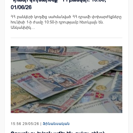
01/06/26
ՀՀ բանկերի կողմից սահմանված ՀՀ դրամի փոխարժեքները
հունիսի 1-ի ժամը 10:50-ի դրությամբ հետևյալն են.
Անկանխիկ…
15:56 29/05/26 |
Ֆինանսական