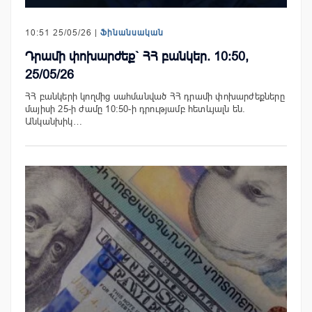
10:51 25/05/26 |
Ֆինանսական
Դրամի փոխարժեք` ՀՀ բանկեր. 10:50,
25/05/26
ՀՀ բանկերի կողմից սահմանված ՀՀ դրամի փոխարժեքները
մայիսի 25-ի ժամը 10:50-ի դրությամբ հետևյալն են.
Անկանխիկ…