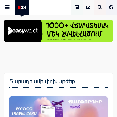
Աշխատավարձի Հաշվիչ
Տարադրամի փոխարժեք