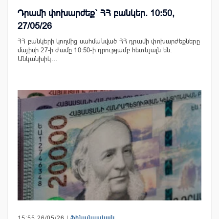
Դրամի փոխարժեք` ՀՀ բանկեր. 10:50,
27/05/26
ՀՀ բանկերի կողմից սահմանված ՀՀ դրամի փոխարժեքները
մայիսի 27-ի ժամը 10:50-ի դրությամբ հետևյալն են.
Անկանխիկ…
15:55 26/05/26 |
Ֆինանսական