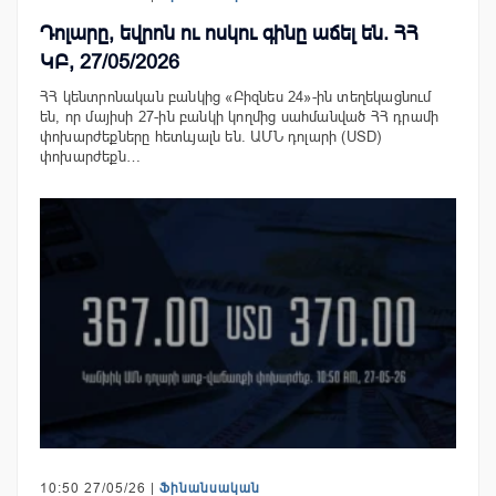
Դոլարը, եվրոն ու ոսկու գինը աճել են. ՀՀ
ԿԲ, 27/05/2026
ՀՀ կենտրոնական բանկից «Բիզնես 24»-ին տեղեկացնում
են, որ մայիսի 27-ին բանկի կողմից սահմանված ՀՀ դրամի
փոխարժեքները հետևյալն են. ԱՄՆ դոլարի (USD)
փոխարժեքն…
10:50 27/05/26 |
Ֆինանսական