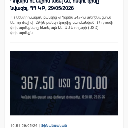
Դոլարն ու եվրոն աճել են, ոսկու գինը՝
նվազել. ՀՀ ԿԲ, 29/05/2026
ՀՀ կենտրոնական բանկից «Բիզնես 24»-ին տեղեկացնում
են, որ մայիսի 29-ին բանկի կողմից սահմանված ՀՀ դրամի
փոխարժեքները հետևյալն են. ԱՄՆ դոլարի (USD)
փոխարժեքն…
10:51 29/05/26 |
Ֆինանսական