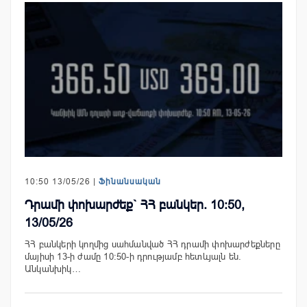
10:50 13/05/26 |
Ֆինանսական
Դրամի փոխարժեք` ՀՀ բանկեր. 10:50,
13/05/26
ՀՀ բանկերի կողմից սահմանված ՀՀ դրամի փոխարժեքները
մայիսի 13-ի ժամը 10:50-ի դրությամբ հետևյալն են.
Անկանխիկ…