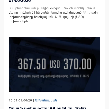
01/06/2026
ՀՀ կենտրոնական բանկից «Բիզնես 24»-ին տեղեկացնում
են, որ հունիսի 01-ին բանկի կողմից սահմանված ՀՀ դրամի
փոխարժեքները հետևյալն են. ԱՄՆ դոլարի (USD)
փոխարժեքն…
10:51 01/06/26 |
Ֆինանսական
Դրամի փոխարժեք` ՀՀ բանկեր. 10:50,