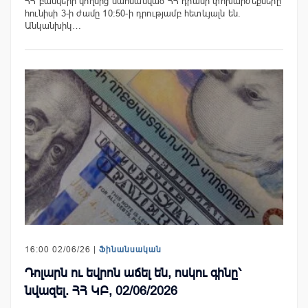
ՀՀ բանկերի կողմից սահմանված ՀՀ դրամի փոխարժեքները
հունիսի 3-ի ժամը 10:50-ի դրությամբ հետևյալն են.
Անկանխիկ…
16:00 02/06/26 |
Ֆինանսական
Դոլարն ու եվրոն աճել են, ոսկու գինը՝
նվազել. ՀՀ ԿԲ, 02/06/2026