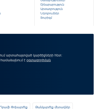
Ծառայություններ
Շինարարություն
Արտադրություն
ք
Ներդրումներ
Տուրիզմ
րում արտահայտված կարծիքների հետ:
 համաձայնում է
օգտագործման
Դրամի Փոխարժեք
Թանկարժեք մետաղներ