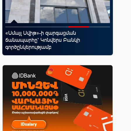
․
«Սմայլ Սվիթ»-ի զարգացման
Moody’s
ճանապարհը՝ Կոնվերս Բանկի
հեռանկ
գործընկերությամբ