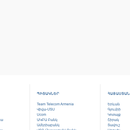
ՊԻՏԱԿՆԵՐ
ՀԱՅԱՍՏԱՆ
Team Telecom Armenia
Երևան
Վիվա-ՄՏՍ
Գյումրի
Ucom
Կոտայք
կա
ԱԿԲԱ Բանկ
Շիրակ
Ամերիաբանկ
Տավուշ