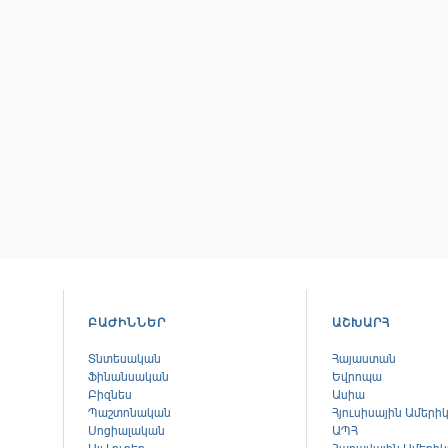
ԲԱԺԻՆՆԵՐ
ԱՇԽԱՐՀ
Տնտեսական
Հայաստան
Ֆինանսական
Եվրոպա
Բիզնես
Ասիա
Պաշտոնական
Հյուսիսային Ամերի
Սոցիալական
ԱՊՀ