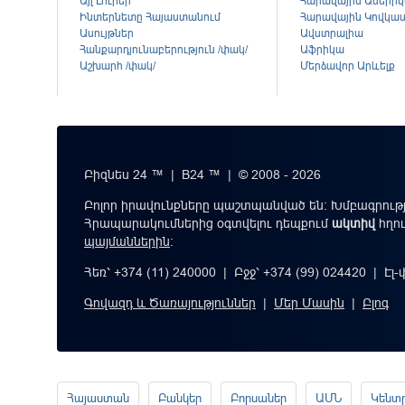
Այլ Լուրեր
Հարավային Ամերի
Ինտերնետը Հայաստանում
Հարավային Կովկա
Ասույթներ
Ավստրալիա
Հանքարդյունաբերություն /փակ/
Աֆրիկա
Աշխարհ /փակ/
Մերձավոր Արևելք
Բիզնես 24 ™ | B24 ™ | © 2008 - 2026
Բոլոր իրավունքները պաշտպանված են: Խմբագրությ
Հրապարակումներից օգտվելու դեպքում
ակտիվ
հղո
պայմաններին
։
Հեռ՝ +374 (11) 240000 | Բջջ՝ +374 (99) 024420 | Էլ
Գովազդ և Ծառայություններ
|
Մեր Մասին
|
Բլոգ
Հայաստան
Բանկեր
Բորսաներ
ԱՄՆ
Կենտ