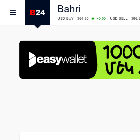
Bahri
USD BUY - 364.50
+0.00
USD SELL - 366.
EUR BUY - 419.00
+1.00
EUR SELL - 425.
OIL: BRENT - 82.38
-1.22
WTI - 78.18
COMEX: GOLD - 4340.70
+2.33
SILVER - 
COMEX: PLATINUM - 1759.60
+0.55
LME: ALUMINIUM - 3184.00
-0.27
COPPER
LME: NICKEL - 17249.00
+0.09
TIN - 5526
LME: LEAD - 1877.50
-1.00
ZINC - 3643.0
FOREX: USD/JPY - 157.76
-0.39
EUR/GBP
FOREX: EUR/USD - 1.1558
+0.32
GBP/USD
STOCKS RUS: RTSI - 874.64
-1.12
STOCKS US: DOW JONES - 54036.93
+0.2
STOCKS US: S&P 500 - 7757.64
+0.62
STOCKS JAPAN: NIKKEI - 65606.71
-0.12
STOCKS CHINA: HANG SENG - 25668.03
+
STOCKS EUR: FTSE100 - 10901.09
+0.31
STOCKS EUR: DAX - 26319.45
+0.69
07/08/2026 CBA: USD - 366.17
-0.08
GBP 
07/08/2026 CBA: EURO - 422.12
-0.61
07/08/2026 CBA: GOLD - 50244
+710
SIL