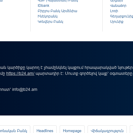
կա
ՎՏԲ (Հայաստան) Բանկ
Արցախ
ս
IDbank
Վանաձոր
Բիբլոս Բանկ Արմենիա
Լոռի
Ինեկոբանկ
Գեղարքունի
Կոնվերս Բանկ
Սյունիք
ան կարծիքը կարող է չհամընկնել կայքում հրապարակված նյութե
ւմը
https://b24.am/
պարտադիր է: Մուտք գործելով կայք՝ օգտատերը
-փոստ՝
info@b24.am
րոնական Բանկ
Headlines
Homepage
Վիճակագրություն