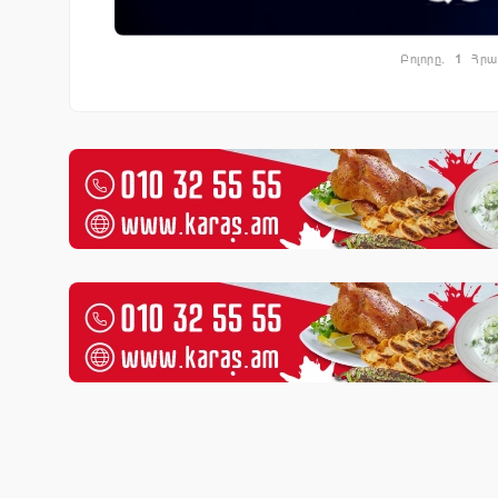
Բոլորը.
1
Հրա