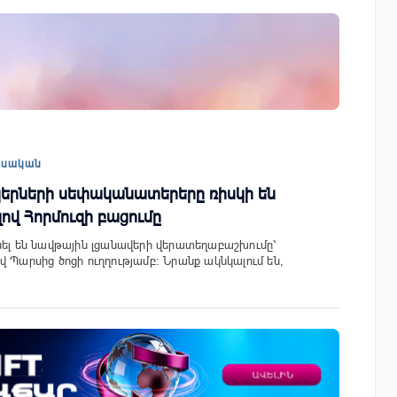
ափ
«Շտապ հաստատեք քարտի տվյալները»
IDBank-ը զգուշացնում է հյուրանոցների
ամրագրման հետ կապված
զեղծարարությունների մասին
եսական
երների սեփականատերերը ռիսկի են
լով Հորմուզի բացումը
սել են նավթային լցանավերի վերատեղաբաշխումը՝
 Պարսից ծոցի ուղղությամբ։ Նրանք ակնկալում են,