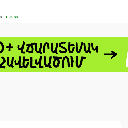
50
+0.00
00
+0.50
+0.23
63.33
+3.08
 - 13791.00
-0.12
8.00
+2.50
0
+1.43
 - 1.1558
+0.32
 - 1.3488
+0.30
8
NASDAQ - 26690.62
+1.30
TOPIX - 4074.93
+0.47
0.54
SSEC - 3940.04
+1.02
CAC40 - 8714.93
+0.17
- 492.1
-0.98
VER - 726.78
+5.37