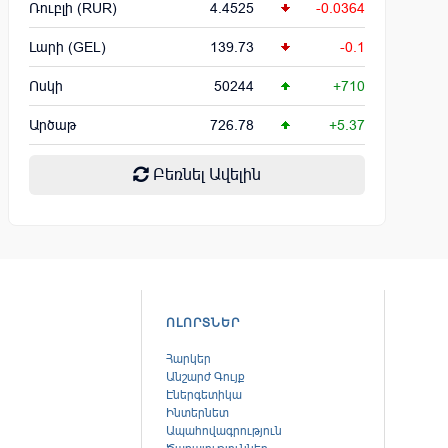
Ռուբլի (RUR)
4.4525
-0.0364
Լարի (GEL)
139.73
-0.1
Ոսկի
50244
+710
Արծաթ
726.78
+5.37
Բեռնել Ավելին
ՈԼՈՐՏՆԵՐ
Հարկեր
Անշարժ Գույք
Էներգետիկա
Ինտերնետ
Ապահովագրություն