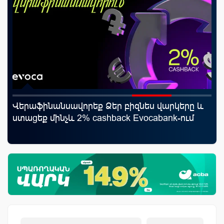
Վերաֆինանսավորեք Ձեր բիզնես վարկերը և
Ամ
ստացեք մինչև 2% cashback Evocabank-ում
նո