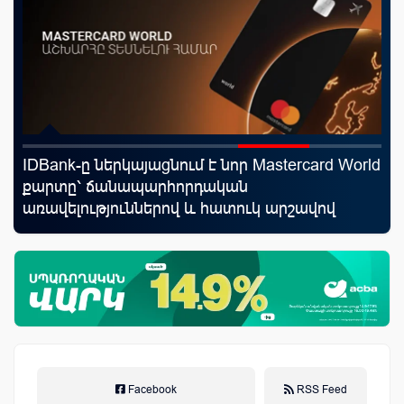
IDBank-ը ներկայացնում է նոր Mastercard World
Ֆա
որ
քարտը՝ ճանապարհորդական
նե
ման
առավելություններով և հատուկ արշավով
առ
Facebook
RSS Feed