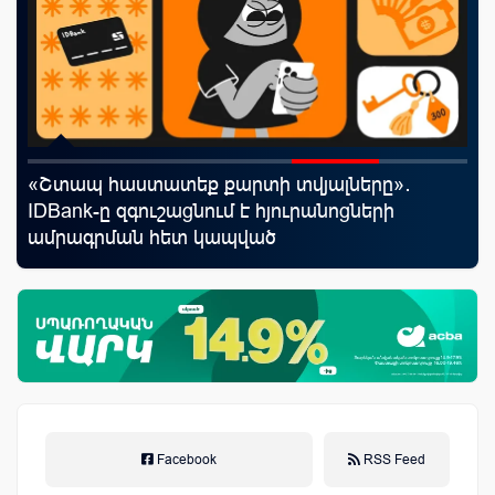
«Շտապ հաստատեք քարտի տվյալները»․
Ֆա
IDBank-ը զգուշացնում է հյուրանոցների
նե
ամրագրման հետ կապված
առ
զեղծարարությունների մասին
Facebook
RSS Feed