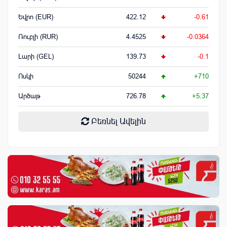
Եվրո (EUR)
422.12
-0.61
Ռուբլի (RUR)
4.4525
-0.0364
Լարի (GEL)
139.73
-0.1
Ոսկի
50244
+710
Արծաթ
726.78
+5.37
Բեռնել Ավելին