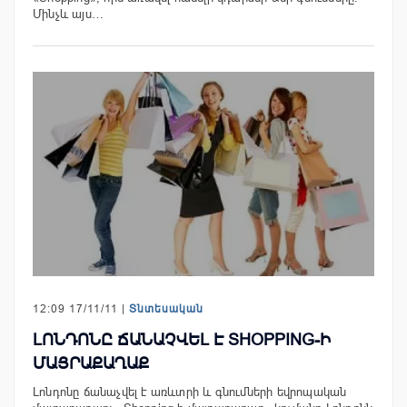
Մինչև այս…
12:09 17/11/11 |
Տնտեսական
ԼՈՆԴՈՆԸ ՃԱՆԱՉՎԵԼ Է SHOPPING-Ի
ՄԱՅՐԱՔԱՂԱՔ
Լոնդոնը ճանաչվել է առևտրի և գնումների եվրոպական