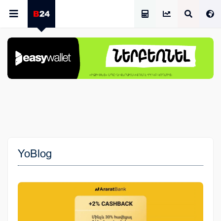
Աշխատավարձի Հաշվիչ
YoBlog