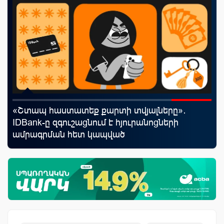
«Շտապ հաստատեք քարտի տվյալները»․
Ֆա
աղը
IDBank-ը զգուշացնում է հյուրանոցների
նե
ամրագրման հետ կապված
առ
զեղծարարությունների մասին