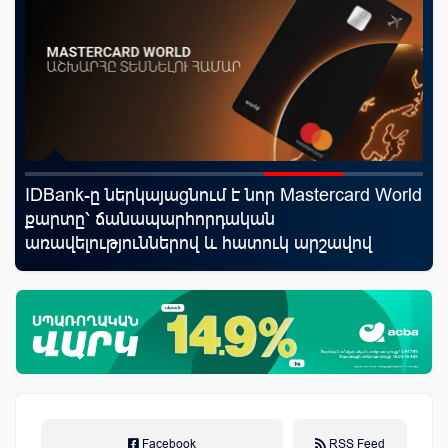
IDBank-ը ներկայացնում է նոր Mastercard World
Կո
նց
քարտը՝ ճանապարհորդական
ռա
առավելություններով և հատուկ արշավով
հա
նպ
Facebook
RSS Feed