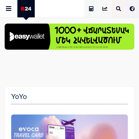
Աշխատավարձի Հաշվիչ
YoYo