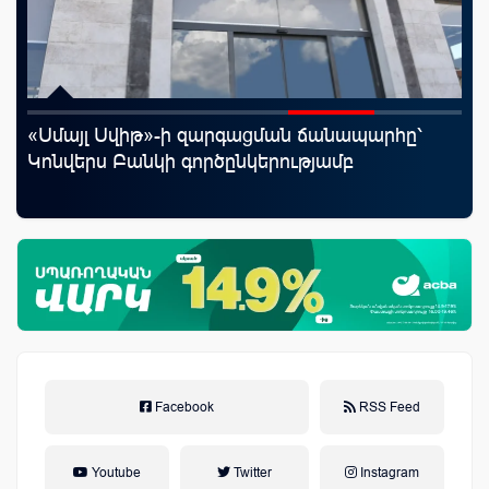
«Սմայլ Սվիթ»-ի զարգացման ճանապարհը՝
«Շ
աղը
Կոնվերս Բանկի գործընկերությամբ
ID
ամ
զե
Facebook
RSS Feed
Youtube
Twitter
Instagram