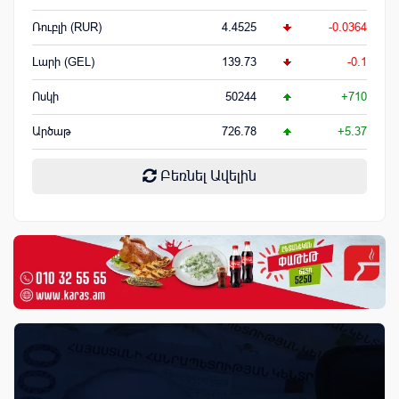
Ռուբլի (RUR)
4.4525
-0.0364
Լարի (GEL)
139.73
-0.1
Ոսկի
50244
+710
Արծաթ
726.78
+5.37
Բեռնել Ավելին