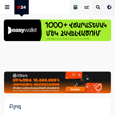
Աշխատավարձի Հաշվիչ
Բլոգ