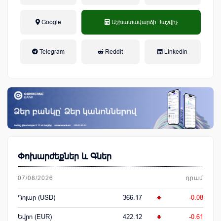
Google
Աշխատավարձի Հաշվիչ
եկամտային հարկ, կուտակային
Telegram
Reddit
Linkedin
կենսաթոշակային համակարգ
Փոխարժեքներ և Գներ
07/08/2026
դրամ
Դոլար (USD)
366.17
-0.08
Եվրո (EUR)
422.12
-0.61