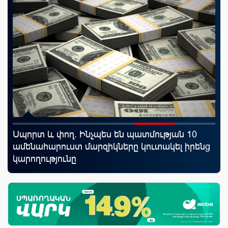
Սպորտ և փող. Ինչպես են պատմության 10
ID
ամենահարուստ մարզիկները կուտակել իրենց
քա
կարողությունը
առ