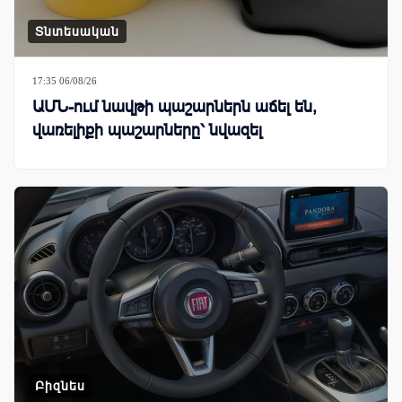
Տնտեսական
17:35 06/08/26
ԱՄՆ-ում նավթի պաշարներն աճել են,
վառելիքի պաշարները՝ նվազել
Բիզնես