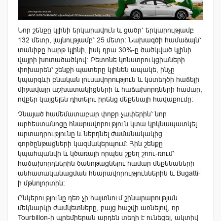
Նոր շենքը կլինի երկարավուն և ցածր՝ երկարությամբ
132 մետր, լայնությամբ՝ 25 մետր։ Նախագծի համաձայն՝
տանիքը հարթ կլինի, իսկ դրա 30%-ը ծածկված կլինի
վայրի խոտածածկով։ Բետոնե կոնստրուկցիաների
փոխարեն՝ շենքի պատերը կլինեն ապակե, ինչը
կպարգևի բնական լուսավորություն և կստեղծի հաճելի
միջավայր աշխատակիցների և հաճախորդների համար,
ովքեր կայցելեն դիտելու իրենց մեքենայի հավաքումը։
Չնայած համեմատաբար փոքր չափերին՝ նոր
արհեստանոցը հնարավորություն կտա կրկնապատկել
արտադրությունը և ներդնել ժամանակակից
գործընթացների կազմակերպում։ Հին շենքը
կպահպանվի և կծառայի որպես շքեղ շոու-ռում՝
հաճախորդներին ծանոթացնելու համար մեքենաների
անհատականացման հնարավորություններին և Bugatti-
ի մթնոլորտին։
Ընկերությունը դեռ չի հայտնում շինարարության
մեկնարկի ժամկետները, բայց հաշվի առնելով, որ
Tourbillon-ի պրեմիերան արդեն տեղի է ունեցել, ակտիվ