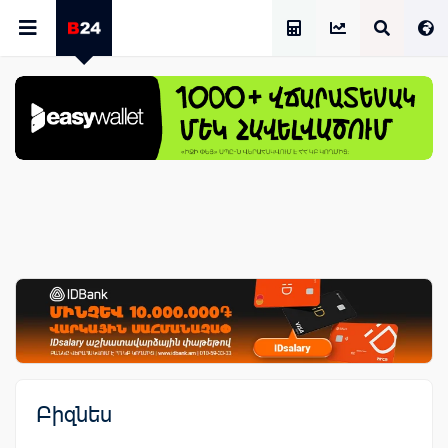
Աշխատավարձի Հաշվիչ
Բիզնես