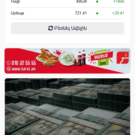
Ոսկի
49534
+1456
Արծաթ
721.41
+29.41
Բեռնել Ավելին