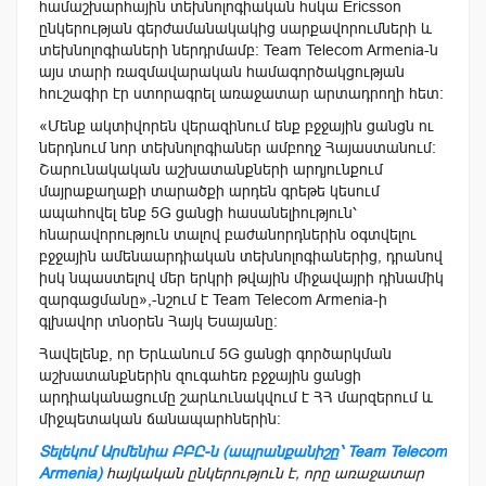
համաշխարհային տեխնոլոգիական հսկա Ericsson
ընկերության գերժամանակակից սարքավորումների և
տեխնոլոգիաների ներդրմամբ։ Team Telecom Armenia-ն
այս տարի ռազմավարական համագործակցության
հուշագիր էր ստորագրել առաջատար արտադրողի հետ։
«Մենք ակտիվորեն վերազինում ենք բջջային ցանցն ու
ներդնում նոր տեխնոլոգիաներ ամբողջ Հայաստանում։
Շարունակական աշխատանքների արդյունքում
մայրաքաղաքի տարածքի արդեն գրեթե կեսում
ապահովել ենք 5G ցանցի հասանելիություն՝
հնարավորություն տալով բաժանորդներին օգտվելու
բջջային ամենաարդիական տեխնոլոգիաներից, դրանով
իսկ նպաստելով մեր երկրի թվային միջավայրի դինամիկ
զարգացմանը»,-նշում է Team Telecom Armenia-ի
գլխավոր տնօրեն Հայկ Եսայանը։
Հավելենք, որ Երևանում 5G ցանցի գործարկման
աշխատանքներին զուգահեռ բջջային ցանցի
արդիականացումը շարևունակվում է ՀՀ մարզերում և
միջպետական ճանապարհներին:
Տելեկոմ Արմենիա ԲԲԸ-ն (ապրանքանիշը՝ Team Telecom
Armenia)
հայկական ընկերություն է, որը առաջատար