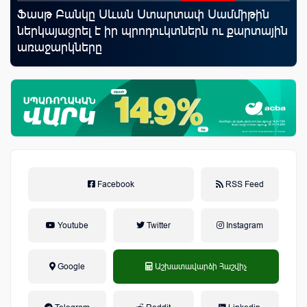
Ֆասթ Բանկը Սևան Ստարտափ Սամմիթին
Սպ
ներկայացրել է իր պրոդուկտներն ու քարտային
ամ
առաջարկները
կա
Facebook
RSS Feed
Youtube
Twitter
Instagram
Google
Աշխատավարձի Հաշվիչ
եկամտային հարկ, կուտակային