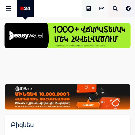
Աշխատավարձի Հաշվիչ
Բիզնես