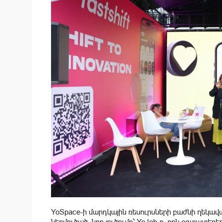
YoSpace-ի մարդկային ռեսուրսների բաժնի ղեկավա
ներմուծած նոր լուծումը՝ YoJob-ը, որն օգտատերե