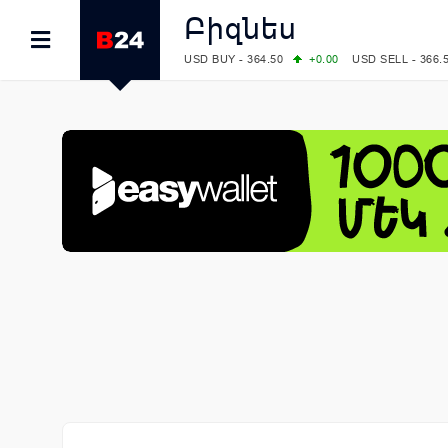
Բիզնես
USD BUY - 364.50
+0.00
USD SELL - 366.
EUR BUY - 419.00
+1.00
EUR SELL - 425.
OIL: BRENT - 82.38
-1.22
WTI - 78.18
COMEX: GOLD - 4340.70
+2.33
SILVER - 
COMEX: PLATINUM - 1759.60
+0.55
LME: ALUMINIUM - 3184.00
-0.27
COPPER
LME: NICKEL - 17249.00
+0.09
TIN - 5526
LME: LEAD - 1877.50
-1.00
ZINC - 3643.0
FOREX: USD/JPY - 157.76
-0.39
EUR/GBP
FOREX: EUR/USD - 1.1558
+0.32
GBP/USD
STOCKS RUS: RTSI - 874.64
-1.12
STOCKS US: DOW JONES - 54036.93
+0.2
STOCKS US: S&P 500 - 7757.64
+0.62
STOCKS JAPAN: NIKKEI - 65606.71
-0.12
STOCKS CHINA: HANG SENG - 25668.03
+
STOCKS EUR: FTSE100 - 10901.09
+0.31
STOCKS EUR: DAX - 26319.45
+0.69
07/08/2026 CBA: USD - 366.17
-0.08
GBP 
07/08/2026 CBA: EURO - 422.12
-0.61
07/08/2026 CBA: GOLD - 50244
+710
SIL