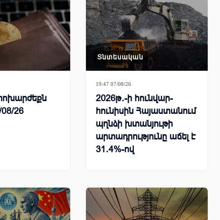
Տնտեսական
19:47 07/08/26
ի փոխարժեքն
2026թ․-ի հունվար-
/08/26
հունիսին Հայաստանում
պղնձի խտանյութի
արտադրությունը աճել է
31․4%-ով