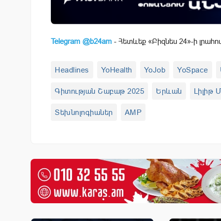
Telegram @b24am
- Հետևեք «Բիզնես 24»-ի լրահո
Headlines
YoHealth
YoJob
YoSpace
Գիտության Շաբաթ 2025
Երևան
Լիլիթ 
Տեխնոլոգիաներ
AMP