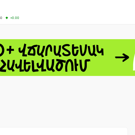
50
+0.00
00
+0.50
+0.23
63.33
+3.08
 - 13791.00
-0.12
8.00
+2.50
0
+1.43
 - 1.1558
+0.32
 - 1.3488
+0.30
8
NASDAQ - 26690.62
+1.30
TOPIX - 4074.93
+0.47
0.54
SSEC - 3940.04
+1.02
CAC40 - 8714.93
+0.17
- 492.1
-0.98
VER - 726.78
+5.37