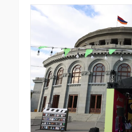
-ի վարկանիշային
Ucom-ի աջակցությամբ ներկ
 է դրականի
«Մտապահիր կենդանիներին
խաղը