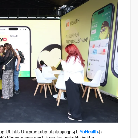
ր Մելինե Մուրադյանը ներկայացրել է
YoHealth
-ի
րին հնարավորություն է տալիս ստեղծել իրենց