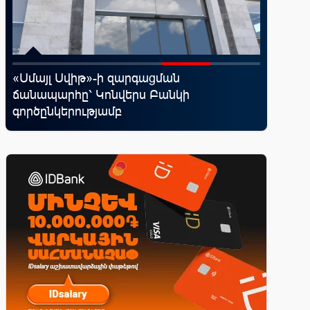
․
«Սմայլ Սվիթ»-ի զարգացման
Ֆասթ Բ
ճանապարհը՝ Կոնվերս Բանկի
Սամմիթի
գործընկերությամբ
պրոդուկ
առաջար