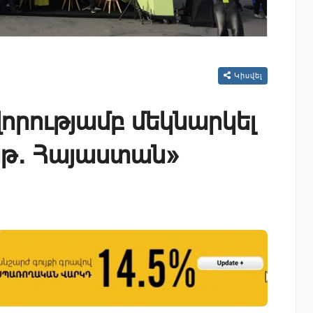
Կիսվել
վորությամբ մեկնարկել
աթ․ Հայաստան»