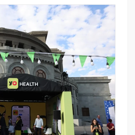
այացվեց
«Շտապ հաստատեք քարտի տվյալները»
» կրթական
IDBank-ը զգուշացնում է հյուրանոցների
ամրագրման հետ կապված
զեղծարարությունների մասին