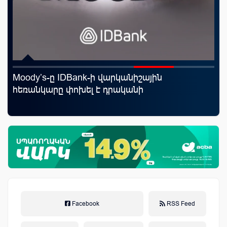
Moody’s-ը IDBank-ի վարկանիշային
«Ս
աղը
հեռանկարը փոխել է դրականի
Կո
Facebook
RSS Feed