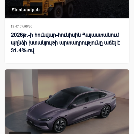
Տնտեսական
19:47 07/08/26
2026թ․-ի հունվար-հունիսին Հայաստանում
պղնձի խտանյութի արտադրությունը աճել է
31․4%-ով