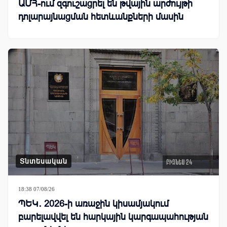
ԱՄՀ-ում զգուշացրել են թվային արժույթի
դոլարայնացման հետևանքների մասին
Տնտեսական
18:38 07/08/26
ՊԵԿ․ 2026-ի առաջին կիսամյակում
բարելավվել են հարկային կարգապահության