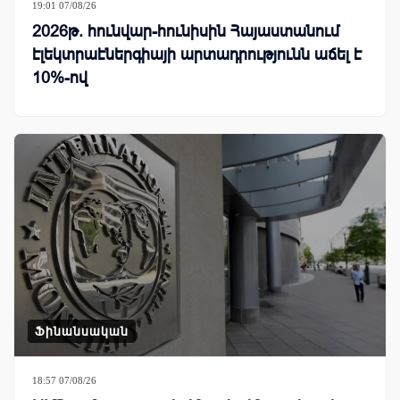
19:01 07/08/26
2026թ. հունվար-հունիսին Հայաստանում
էլեկտրաէներգիայի արտադրությունն աճել է
10%-ով
Ֆինանսական
18:57 07/08/26