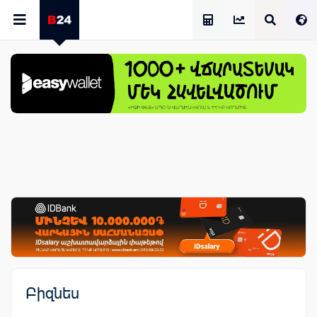
Աշխատավարձի Հաշվիչ
Բիզնես