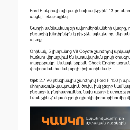
Ford F սերիայի պիկապի նախավերջին՝ 13-րդ սերո
անցել է ռեսթայլինգ։
Շարքի ամենամատչելի ավտոմեքենաների վազքը, որպ
ընթացիկ խնդիրներն էլ քիչ չեն, այնպես որ, մեր 
պետք:
Օրինակ, 5-լիտրանոց V8 Coyote շարժիչով պիկապ
հաճախ վերացվում են կառավարման բլոկի ծրագր
տարբերակը։ Սակայն երբեմն Check Engine ազդա
փոփոխման համակարգի փոխարինմամբ։
Եթե 2.7 V6 բենզինային շարժիչով Ford F-150-ի
մոխրագույն-կապտավուն ծուխ, իսկ չեզոք կամ կ
ընթացք և ընդհատումներ, նախ պետք է ստուգել յու
էժան չլինել՝ սկսած բլոկի գլխիկի փոխարինումից 