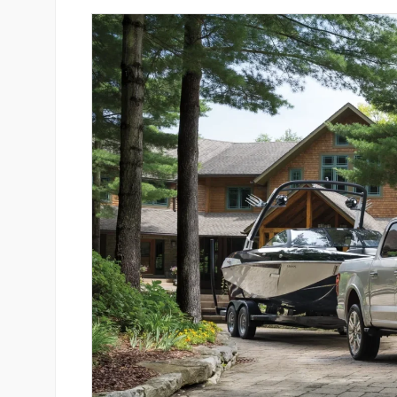
-ի վարկանիշային
Ucom-ի աջակցությամբ ներկ
 է դրականի
«Մտապահիր կենդանիներին
խաղը