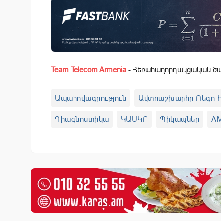
Team Telecom Armenia
- Հեռահաղորդակցական ծառ
Ապահովագրություն
Ավտոաշխարհը Ռեգո Ի
Դիագնոստիկա
ԿԱՍԿՈ
Պիկապներ
A