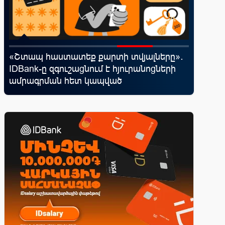
«Շտապ հաստատեք քարտի տվյալները»․
Ֆասթ Բ
IDBank-ը զգուշացնում է հյուրանոցների
Սամմիթի
ամրագրման հետ կապված
պրոդուկ
զեղծարարությունների մասին
առաջար