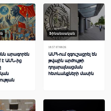
ան
Ֆինանսական
18:57 07/08/26
նն արագորեն
ԱՄՀ-ում զգուշացրել են
 է ԱՄՆ-ից
թվային արժույթի
ը
դոլարայնացման
կան
հետևանքների մասին
ության
րհային
քում