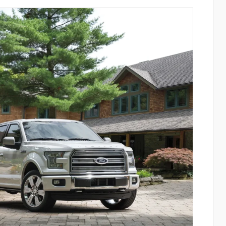
այացվեց
«Սմայլ Սվիթ»-ի զարգացման
» կրթական
ճանապարհը՝ Կոնվերս Բանկի
գործընկերությամբ