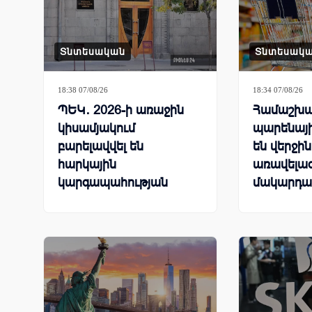
Տնտեսական
Տնտեսակ
18:38 07/08/26
18:34 07/08/26
ՊԵԿ․ 2026-ի առաջին
Համաշխա
կիսամյակում
պարենայի
բարելավվել են
են վերջի
հարկային
առավելագ
կարգապահության
մակարդա
ցուցանիշները