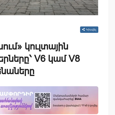
Կիսվել
ում» կուլտային
երները՝ V6 կամ V8
ենաները