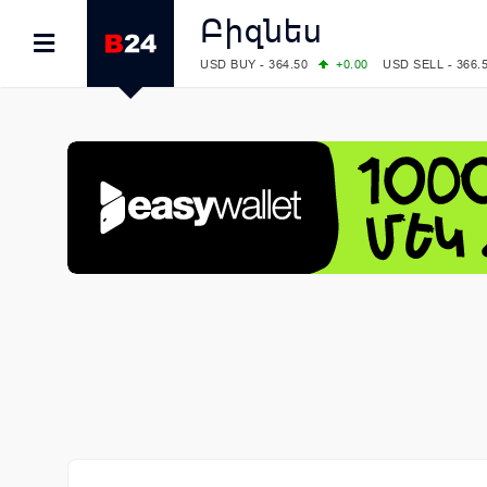
Բիզնես
USD BUY - 364.50
+0.00
USD SELL - 366.
EUR BUY - 418.00
+0.00
EUR SELL - 424.
OIL: BRENT - 83.40
+5.25
WTI - 78.00
COMEX: GOLD - 4242.00
-0.59
SILVER - 
COMEX: PLATINUM - 1749.90
-0.91
LME: ALUMINIUM - 3184.00
-0.27
COPPER
LME: NICKEL - 17249.00
+0.09
TIN - 5526
LME: LEAD - 1877.50
-1.00
ZINC - 3643.0
FOREX: USD/JPY - 158.37
+0.44
EUR/GBP
FOREX: EUR/USD - 1.1521
-0.23
GBP/USD
STOCKS RUS: RTSI - 884.56
-1.27
STOCKS US: DOW JONES - 53885.10
-0.85
STOCKS US: S&P 500 - 7709.96
-0.18
STOCKS JAPAN: NIKKEI - 65606.71
-0.12
STOCKS CHINA: HANG SENG - 25668.03
+
STOCKS EUR: FTSE100 - 10867.89
-0.19
STOCKS EUR: DAX - 26140.13
+0.05
07/08/2026 CBA: USD - 366.17
-0.08
GBP 
07/08/2026 CBA: EURO - 422.12
-0.61
07/08/2026 CBA: GOLD - 50244
+710
SIL