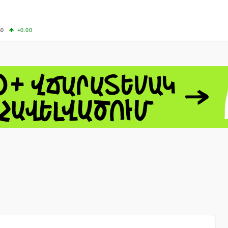
50
+0.00
50
-0.50
+4.11
61.44
-1.06
 - 13791.00
-0.12
8.00
+2.50
0
+1.43
 - 1.1521
-0.23
 - 1.3448
-0.08
NASDAQ - 26348.35
-0.06
TOPIX - 4074.93
+0.47
0.54
SSEC - 3940.04
+1.02
CAC40 - 8699.71
+0.35
- 492.1
-0.98
VER - 726.78
+5.37