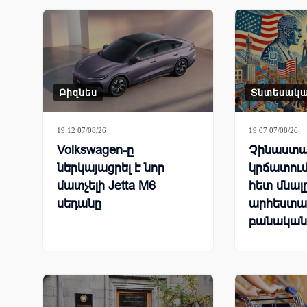
Բիզնես
Տնտեսակ
19:12 07/08/26
19:07 07/08/26
Volkswagen-ը
Չինաստա
ներկայացրել է նոր
կրճատում
մատչելի Jetta M6
հետ մնալ
սեդանը
արհեստա
բանական
համաշխա
մրցավազ