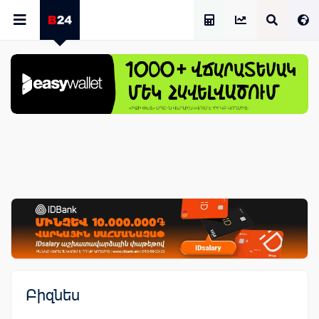
Աշխատավարձի Հաշվիչ
Բիզնես