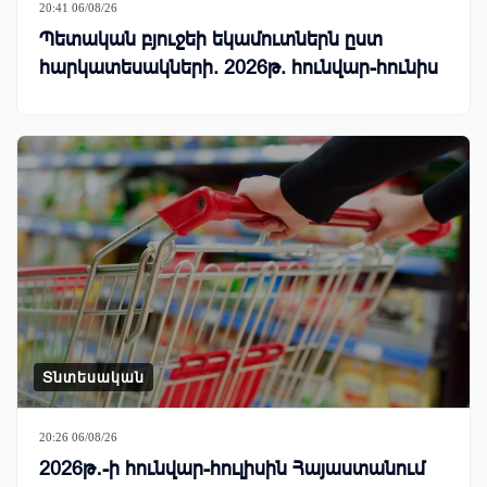
20:41 06/08/26
Պետական բյուջեի եկամուտներն ըստ
հարկատեսակների. 2026թ. հունվար-հունիս
Տնտեսական
20:26 06/08/26
2026թ․-ի հունվար-հուլիսին Հայաստանում