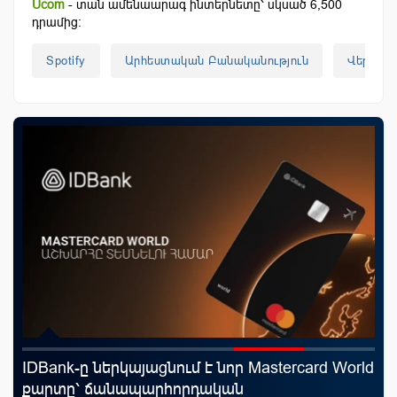
Ucom
- տան ամենաարագ ինտերնետը՝ սկսած 6,500
դրամից:
Spotify
Արհեստական Բանականություն
Վերիֆի
IDBank-ը ներկայացնում է նոր Mastercard World
Mo
նց
քարտը՝ ճանապարհորդական
հե