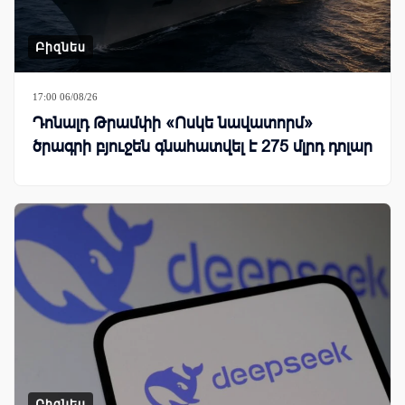
Բիզնես
17:00 06/08/26
Դոնալդ Թրամփի «Ոսկե նավատորմ»
ծրագրի բյուջեն գնահատվել է 275 մլրդ դոլար
Բիզնես