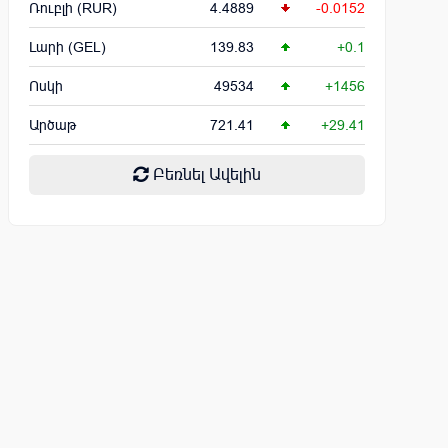
Ռուբլի (RUR)
4.4889
-0.0152
Լարի (GEL)
139.83
+0.1
Ոսկի
49534
+1456
Արծաթ
721.41
+29.41
Բեռնել Ավելին