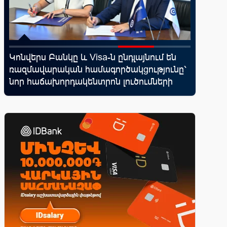
d
Կոնվերս Բանկը և Visa-ն ընդլայնում են
Moody’s
ռազմավարական համագործակցությունը՝
հեռանկ
վ
նոր հաճախորդակենտրոն լուծումների
զարգացման նպատակով