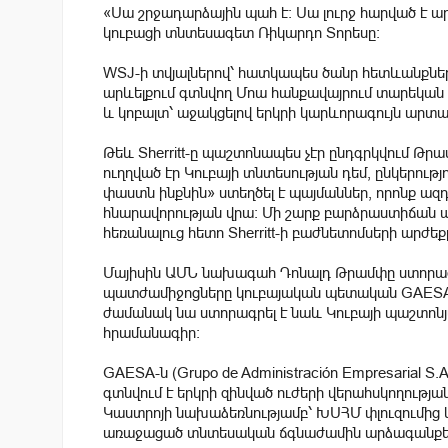
«Սա շրջադարձային պահ է։ Սա լուրջ հարված է ար
կուբացի տնտեսագետ Ռիկարդո Տորեսը։
WSJ-ի տվյալներով՝ հատկապես ծանր հետևանքներ ու
արևելքում գտնվող Մոա հանքավայրում տարեկան 
և կոբալտ՝ աջակցելով երկրի կարևորագույն արտա
Թեև Sherritt-ը պաշտոնապես չէր ընդգրկվում Թր
ուղղված էր Կուբայի տնտեսության դեմ, ընկերութ
փաստն ինքնին» ստեղծել է պայմաններ, որոնք ազդո
հնարավորության վրա։ Մի շարք բարձրաստիճան
հեռանալուց հետո Sherritt-ի բաժնետոմսերի արժեքը
Մայիսին ԱՄՆ նախագահ Դոնալդ Թրամփը ստորագրե
պատժամիջոցները կուբայական պետական GAESA 
ժամանակ նա ստորագրել է նաև Կուբայի պաշտոն
հրամանագիր։
GAESA-ն (Grupo de Administración Empresarial S
գտնվում է երկրի զինված ուժերի վերահսկողության
Կաստրոյի նախաձեռնությամբ՝ ԽՍՀՄ փլուզումից
առաջացած տնտեսական ճգնաժամին արձագանքե