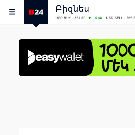
Բիզնես
USD BUY - 364.50
+0.00
USD SELL - 366.
EUR BUY - 418.00
+0.00
EUR SELL - 425.
OIL: BRENT - 79.24
+1.23
WTI - 74.92
COMEX: GOLD - 4267.00
+3.33
SILVER - 
COMEX: PLATINUM - 1765.90
-0.21
LME: ALUMINIUM - 3184.00
-0.27
COPPER
LME: NICKEL - 17249.00
+0.09
TIN - 5526
LME: LEAD - 1877.50
-1.00
ZINC - 3643.0
FOREX: USD/JPY - 157.68
+0.12
EUR/GBP
FOREX: EUR/USD - 1.1548
+0.11
GBP/USD
STOCKS RUS: RTSI - 895.93
+1.68
STOCKS US: DOW JONES - 54349.12
+0.4
STOCKS US: S&P 500 - 7723.55
-0.17
STOCKS JAPAN: NIKKEI - 65683.26
-0.93
STOCKS CHINA: HANG SENG - 25530.28
-
STOCKS EUR: FTSE100 - 10888.30
+0.08
STOCKS EUR: DAX - 26126.30
-0.29
06/08/2026 CBA: USD - 366.25
+0.11
GBP 
06/08/2026 CBA: EURO - 422.73
+0.17
06/08/2026 CBA: GOLD - 49534
+1456
SI