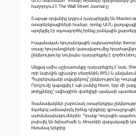
ԱՄՆ նախագահ Դոնալդ Թրամփի վարչակազմի քաղ
հաղորդում է The Wall Street Journal-ը։
Շաբաթ օրվանից կղզում դադարեցվել են Mastercar
օտարերկրացիների համար, որոնք ԱՄՆ քաղաքացի
արգելվել էր օգտագործել իրենց բանկային քարտերը
Իսպանական հյուրանոցային օպերատորներ Iberostar
տասը հյուրանոցների կառավարումից հրաժարվելու 
ընկերությունը նույնպես դադարեցրել է գործունե
Անցյալ ամիս աշխատանքը դադարեցրել է նաև Sherri
որի նախկին գլխավոր տնօրենին WSJ-ն անվանում
Պարբերականի տվյալներով՝ ընկերությունը Կուբայ
Որոշումը կայացվել է այն բանից հետո, երբ մի շա
թռիչքները՝ ավիացիոն վառելիքի պակասի պատճա
Տասնամյակներ շարունակ օտարերկրյա ընկերությու
ձգտելով ամրապնդել իրենց դիրքերը զբոսաշրջայի
սահմանափակումներին։ Դրանք Կուբային ապահովո
բախվել են ճգնաժամի և Թրամփի վարչակազմի կողմ
հեռանալ երկրից։