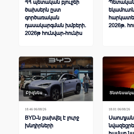
ՀՀ պետական բյուջեի
Պետական 
ծախսերն ըստ
եկամուտն
գործառական
հարկատե
դասակարգման խմբերի.
2026թ. հո
2026թ հունվար-հունիս
Բիզնես
Տնտեսակ
18:46 06/08/26
18:01 06/08/26
BYD-ն բախվել է լուրջ
Սաուդյա
խնդիրների
նվազեցրել
համար ն