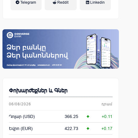
Telegram
Reddit
Linkedin
կենսաթոշակային համակարգ
Փոխարժեքներ և Գներ
06/08/2026
դրամ
Դոլար (USD)
366.25
+0.11
Եվրո (EUR)
422.73
+0.17