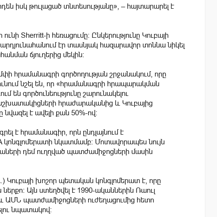
դեն իսկ թուլացած տնտեսությանը», – հայտարարել է
նի Sherritt-ի հեռացումը։ Ընկերությունը Կուբայի
արդյունահանում էր տասնյակ հազարավոր տոննա նիկել
հանման ճյուղերից մեկին։
ամփի հրամանագրի գործողության շրջանակում, որը
յունում նշել են, որ «հրամանագրի հրապարակման
ւմ են գործունեությունը շարունակելու
 աշխատակիցների հրաժարականից և Կուբայից
 նվազել է ավելի քան 50%-ով։
լ է հրամանագիր, որն ընդլայնում է
կոնգլոմերատի նկատմամբ։ Մոտավորապես նույն
յաների դեմ ուղղված պատժամիջոցների մասին
.A.) Կուբայի խոշոր պետական կոնգլոմերատ է, որը
 ներքո։ Այն ստեղծվել է 1990-ականներին Ռաուլ
 և ԱՄՆ պատժամիջոցների ուժեղացումից հետո
լու նպատակով։