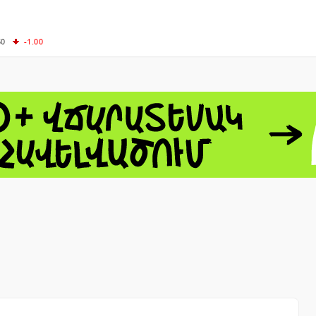
50
-1.00
00
-0.50
+0.54
62.10
+3.40
 - 13791.00
-0.12
8.00
+2.50
0
+1.43
 - 1.1548
+0.11
 - 1.3459
+0.04
9
NASDAQ - 26363.44
-0.83
TOPIX - 4055.85
+0.24
1.49
SSEC - 3900.35
+0.57
CAC40 - 8669.30
+0.03
- 493.08
-0.04
LVER - 721.41
+29.41