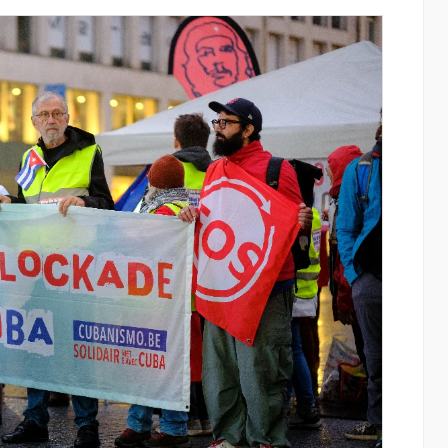
ափ
IDBank-ը ներկայացնում է նոր Mastercar
World քարտը՝ ճանապարհորդական
առավելություններով և հատուկ արշավո