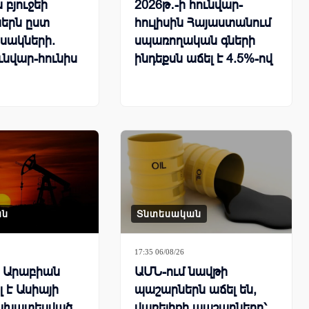
բյուջեի
2026թ․-ի հունվար-
երն ըստ
հուլիսին Հայաստանում
սակների.
սպառողական գների
ւնվար-հունիս
ինդեքսն աճել է 4.5%-ով
ան
Տնտեսական
17:35 06/08/26
ն Արաբիան
ԱՄՆ-ում նավթի
 է Ասիայի
պաշարներն աճել են,
ախատեսված
վառելիքի պաշարները՝