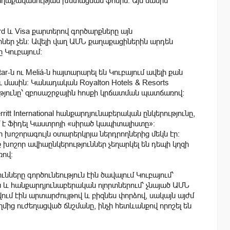
աքականության խստացման ֆոնին: Այս մասին
d և Visa քարտերով գործարքները այն
ներ չեն։ Ավելի վաղ ԱՄՆ քաղաքացիներին արդեն
 Կուբայում։
-ն ու Meliá-ն հայտարարել են Կուբայում ավելի քան
մասին։ Կանադական Royalton Hotels & Resorts
ությունը՝ զբոսաշրջային հոսքի կրճատման պատճառով։
tt International հանքարդյունաբերական ընկերությունը,
 է Ֆիդել Կաստրոյի «սիրած կապիտալիստը»։
ի խոշորագույն օտարերկրյա ներդրողներից մեկն էր։
րք խոշոր ավիաընկերություններ չեղարկել են դեպի կղզի
ռով։
նները գործունեություն էին ծավալում Կուբայում՝
ն և հանքարդյունաբերական ոլորտներում՝ չնայած ԱՄՆ
ւմ էին արտարժույթով և բիզնես փորձով, սակայն այժմ
ից ուժեղացված ճնշմանը, ինչի հետևանքով որոշել են