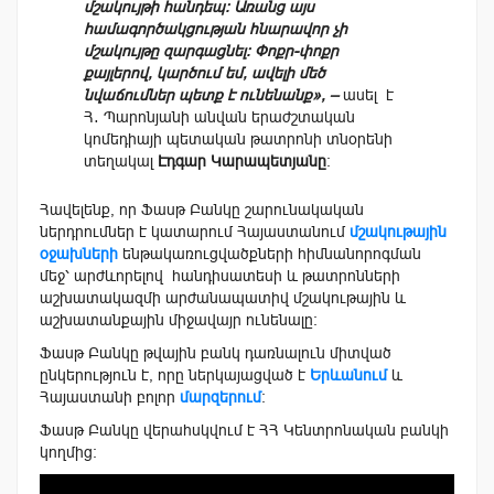
մշակույթի հանդեպ։ Առանց այս
համագործակցության հնարավոր չի
մշակույթը զարգացնել։ Փոքր-փոքր
քայլերով, կարծում եմ, ավելի մեծ
նվաճումներ պետք է ունենանք», –
ասել է
Հ․ Պարոնյանի անվան երաժշտական
կոմեդիայի պետական թատրոնի տնօրենի
տեղակալ
Էդգար Կարապետյանը
։
Հավելենք, որ Ֆասթ Բանկը շարունակական
ներդրումներ է կատարում Հայաստանում
մշակութային
օջախների
ենթակառուցվածքների հիմնանորոգման
մեջ՝ արժևորելով հանդիսատեսի և թատրոնների
աշխատակազմի արժանապատիվ մշակութային և
աշխատանքային միջավայր ունենալը։
Ֆասթ Բանկը թվային բանկ դառնալուն միտված
ընկերություն է, որը ներկայացված է
Երևանում
և
Հայաստանի բոլոր
մարզերում
:
Ֆասթ Բանկը վերահսկվում է ՀՀ Կենտրոնական բանկի
կողմից։