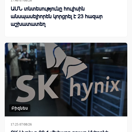
17:46 07/08/26
ԱՄՆ տնտեսությունը հուլիսին
անսպասելիորեն կորցրել է 23 հազար
աշխատատեղ
Բիզնես
17:25 07/08/26