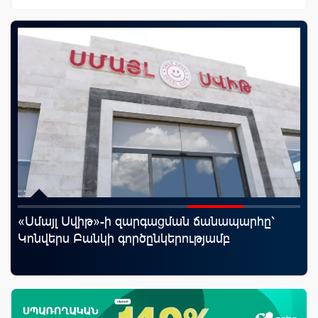
«Սմայլ Սվիթ»-ի զարգացման ճանապարհը՝
Mo
Կոնվերս Բանկի գործընկերությամբ
հե