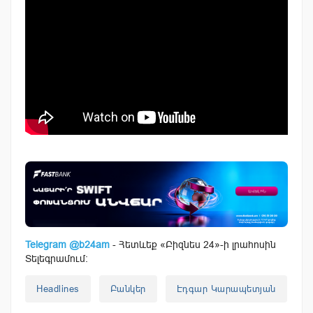
Telegram @b24am
- Հետևեք «Բիզնես 24»-ի լրահոսին
Տելեգրամում:
Headlines
Բանկեր
Էդգար Կարապետյան
Հ