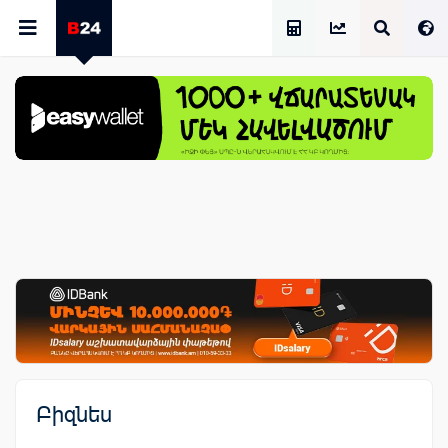
Աշխատավարձի Հաշվիչ
Բիզնես