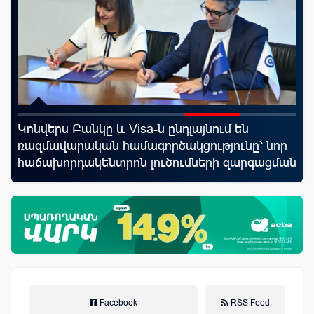
Կոնվերս Բանկը և Visa-ն ընդլայնում են
Mo
նց
ռազմավարական համագործակցությունը՝ նոր
հե
հաճախորդակենտրոն լուծումների զարգացման
նպատակով
Facebook
RSS Feed