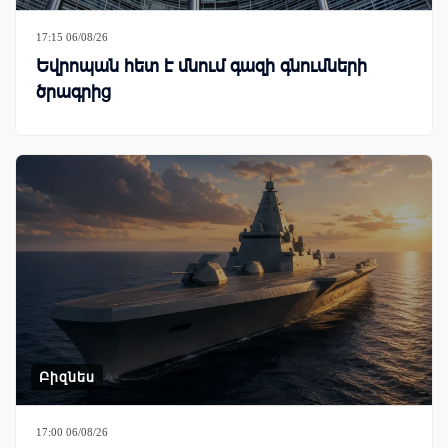
17:15 06/08/26
Եվրոպան հետ է մնում գազի գնումների
ծրագրից
Բիզնես
17:00 06/08/26