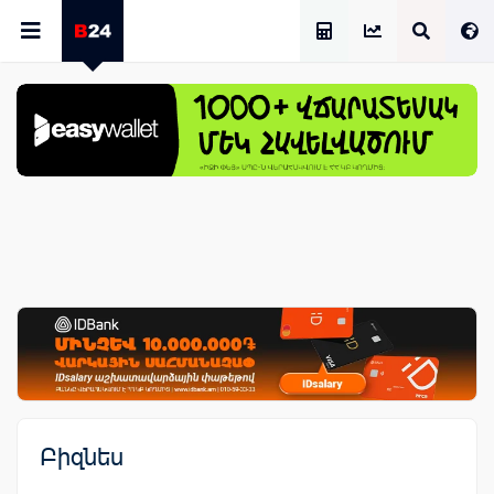
Աշխատավարձի Հաշվիչ
Բիզնես