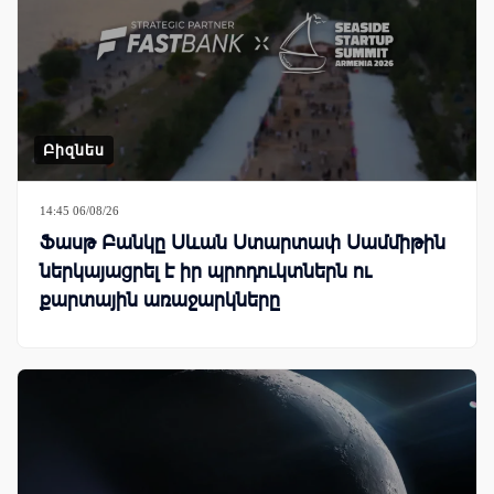
Բիզնես
14:45 06/08/26
Ֆասթ Բանկը Սևան Ստարտափ Սամմիթին
ներկայացրել է իր պրոդուկտներն ու
քարտային առաջարկները