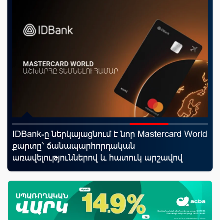
IDBank-ը ներկայացնում է նոր Mastercard World
Կո
յին
քարտը՝ ճանապարհորդական
ռա
առավելություններով և հատուկ արշավով
հա
նպ