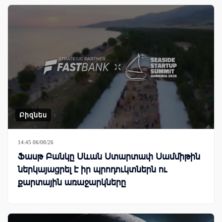
Բիզնես
14:45 06/08/26
Ֆասթ Բանկը Սևան Ստարտափ Սամմիթին
ներկայացրել է իր պրոդուկտներն ու
քարտային առաջարկները