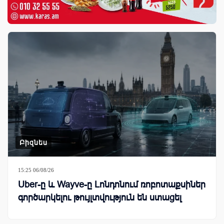
Բիզնես
15:25 06/08/26
Uber-ը և Wayve-ը Լոնդոնում ռոբոտաքսիներ
գործարկելու թույլտվություն են ստացել