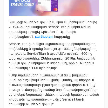
Հայազգի Վահե Կուզոյանի և Արա Մահդեսյանի կողմից
2012թ.-ին հիմնադրված ServiceTitan ընկերությունը
գրասենյակ է բացել Երևանում։ Այս մասին
տեղեկացնում է
starthub.am
հարթակը։
ServiceTitan-ը տնային աշխատանքներ իրականացնող
բիզնեսները և դրանց ծառայությունները ներկայացնող
հարթակ է։ ServiceTitan-ն այժմ ԱՄՆ-ում ունի 600-ից
ավել աշխատակից։ Ընկերությունը 2018թ. նոյեմբերին
165 մլն դոլար ներդրում է ներգրավել, որի ընթացքում
գնահատվել է 1.65 մլրդ դոլար։
«Մեր արմատները Հայաստանում են և իսկապես
կարևոր է ոչ միայն ներկա լինել այստեղ, այլ ներդրում
ունենալ հասարակության զարգացման գործում։ Մենք
կրթելու և մարդկանց համար նոր հնարավորություններ
ստեղծելու նպատակ ունենք, որպեսզի նրանք ստիպված
չլինեն լքել Հայաստանը», – նշել է ServiceTitan-ի
հիմնադիր Վահե Կուզոյանը։