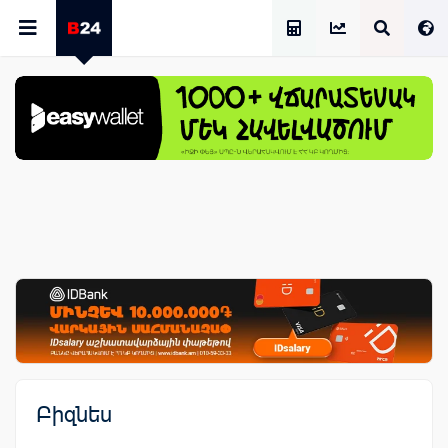
Աշխատավարձի Հաշվիչ
Բիզնես