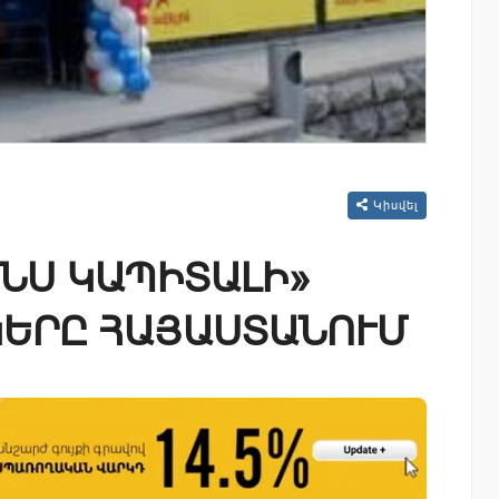
Կիսվել
ԱՆՍ ԿԱՊԻՏԱԼԻ»
ԵՐԸ ՀԱՅԱՍՏԱՆՈՒՄ