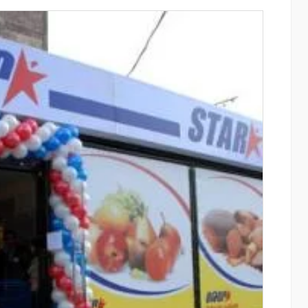
այնում են
Moody’s-ը IDBank-ի վարկանիշային
ցությունը՝
հեռանկարը փոխել է դրականի
ծումների