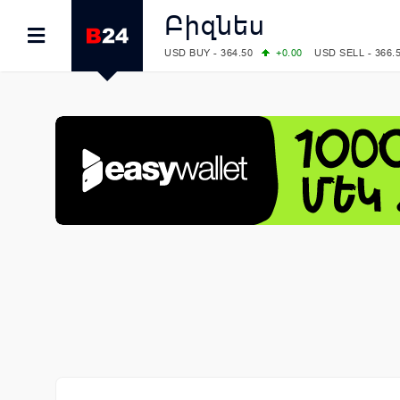
Բիզնես
USD BUY - 364.50
+0.00
USD SELL - 366.
EUR BUY - 418.00
+0.00
EUR SELL - 425.
OIL: BRENT - 79.24
+1.23
WTI - 74.92
COMEX: GOLD - 4267.00
+3.33
SILVER - 
COMEX: PLATINUM - 1765.90
-0.21
LME: ALUMINIUM - 3184.00
-0.27
COPPER
LME: NICKEL - 17249.00
+0.09
TIN - 5526
LME: LEAD - 1877.50
-1.00
ZINC - 3643.0
FOREX: USD/JPY - 157.68
+0.12
EUR/GBP
FOREX: EUR/USD - 1.1548
+0.11
GBP/USD
STOCKS RUS: RTSI - 895.93
+1.68
STOCKS US: DOW JONES - 54349.12
+0.4
STOCKS US: S&P 500 - 7723.55
-0.17
STOCKS JAPAN: NIKKEI - 65683.26
-0.93
STOCKS CHINA: HANG SENG - 25530.28
-
STOCKS EUR: FTSE100 - 10888.30
+0.08
STOCKS EUR: DAX - 26126.30
-0.29
06/08/2026 CBA: USD - 366.25
+0.11
GBP 
06/08/2026 CBA: EURO - 422.73
+0.17
06/08/2026 CBA: GOLD - 49534
+1456
SI