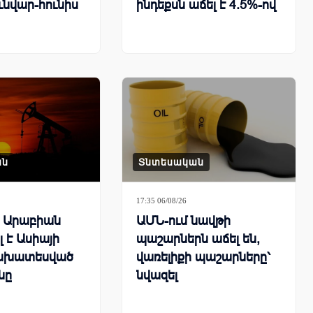
ւնվար-հունիս
ինդեքսն աճել է 4.5%-ով
ան
Տնտեսական
17:35 06/08/26
ն Արաբիան
ԱՄՆ-ում նավթի
 է Ասիայի
պաշարներն աճել են,
ախատեսված
վառելիքի պաշարները՝
նը
նվազել