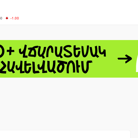
50
-1.00
00
-0.50
+0.54
62.10
+3.40
 - 13791.00
-0.12
8.00
+2.50
0
+1.43
 - 1.1548
+0.11
 - 1.3459
+0.04
9
NASDAQ - 26363.44
-0.83
TOPIX - 4055.85
+0.24
1.49
SSEC - 3900.35
+0.57
CAC40 - 8669.30
+0.03
- 493.08
-0.04
LVER - 721.41
+29.41