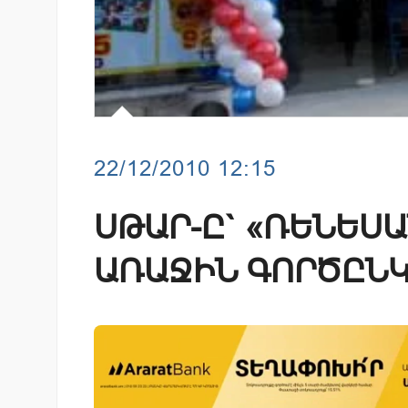
22/12/2010 12:15
ՍԹԱՐ-Ը` «ՌԵՆԵՍ
ԱՌԱՋԻՆ ԳՈՐԾԸՆԿ