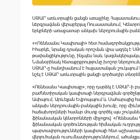
ՍԹԱՐ առևտրային ցանցն առաջինը Հայաստանում
ներգրավման վերաբերյալ Ռուսաստանում, Կենտրո
երկրների առաջատար անկախ ներդրումային-բանկ
««Ռենեսանս Կապիտալի» հետ համագործակցության
Իհարկե, նրանց դրական որոշման վրա ազդել է ՍԹ
թափանցիկությունը, ինչպես նաև կազմակերպական
Նմանօրինակ հետաքրքրությունը խոշոր ներդրումա
ՍԹԱՐ-ը հանդիսանում է հայաստանյան շուկայում 
նշել է ՍԹԱՐ առևտրային ցանցի գործադիր տնօրե
«Ռենեսանս Կապիտալը», որը դարձել է ՍԹԱՐ-ի բ
բաժնետիրական կապիտալի ներգրավման գործընթ
Ասիայում, Արևելյան Եվրոպայում և Սահարայից 
անկախ ներդրումային-բանկային խումբ, որը միևնո
հաճախորդների համար մուտք գործել այս շուկաներ
ֆինանսական կենտրոնների միջոցով: «Ռենեսանս
ֆինանսական գործունեության հիմնական ուղղությ
պարտավորությունների կապիտալի հետ աշխատանք
վերլուծական ուսումնասիրություններում, ածանց