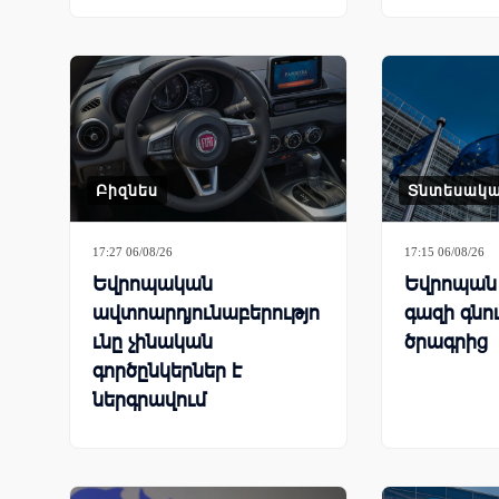
Բիզնես
Տնտեսակ
17:27 06/08/26
17:15 06/08/26
Եվրոպական
Եվրոպան 
ավտոարդյունաբերությո
գազի գնո
ւնը չինական
ծրագրից
գործընկերներ է
ներգրավում
գործարանները փրկելու
համար