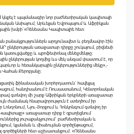
 կնքել է պայմանագիր նոր բաժնետիրական կապիտալի
նական Ասիայում, Արևելյան Եվրոպայում և Աֆրիկյան
ային խմբի`«Ռենեսանս Կապիտալիե հետ:
 բանակցություններն արդյունավետ և բեղմնավոր էին:
ԱՐ ընկերության առաջատար դիրքը շուկայում, բիզնեսի
 կառուցվածքը և պրոֆեսիոնալ մենեջմենթը:
յին ընկերության կողմից ևս մեկ անգամ փաստում է, որ
կարևոր և հեռանկարային ընկերություններից մեկը»,-
ն Վահան Քերոբյանը:
ացառիկ ֆինանսական խորհրդատուն` հավելյալ
ացում, հանդիսանում է Ռուսաստանում, Կենտրոնական
հարավ գտնվող մի շարք Աֆրիկյան երկրների առաջատար
ւյն ժամանակ հնարավորություն է ստեղծում իր
 Լոնդոնում, Նյու-Յորքում և Հոնկոնգում գտնվող իր
 Կապիտալը» առաջատար դիրք է զբաղեցնում
ուններից յուրաքանչյուրում` բաժնետիրական և
ում, կլանման և միաձուլման գործընթացում,
յալ գործիքների հետ աշխատանքում: «Ռենեսանս