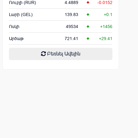
Ռուբլի (RUR)
4.4889
-0.0152
Լարի (GEL)
139.83
+0.1
Ոսկի
49534
+1456
Արծաթ
721.41
+29.41
Բեռնել Ավելին