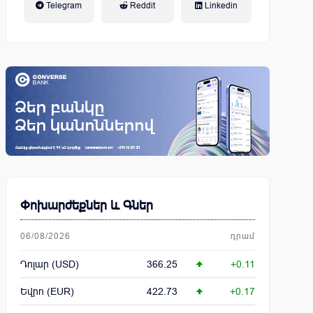
Telegram
Reddit
Linkedin
կենսաթոշակային համակարգ
Փոխարժեքներ և Գներ
06/08/2026
դրամ
Դոլար (USD)
366.25
+0.11
Եվրո (EUR)
422.73
+0.17