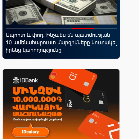
Սպորտ և փող. Ինչպես են պատմության
Ֆասթ Բ
10 ամենահարուստ մարզիկները կուտակել
Սամմիթի
իրենց կարողությունը
պրոդուկ
առաջար