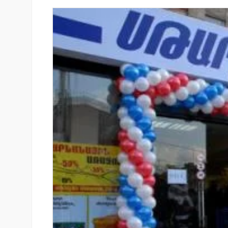
նում է նոր Mastercard
Կոնվերս Բանկը և Visa-ն ընդլ
անապարհորդական
ռազմավարական համագործակ
ով և հատուկ արշավով
նոր հաճախորդակենտրոն լու
զարգացման նպատակով