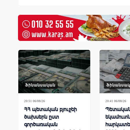
Ֆինանսական
Ֆինանսա
20:51 06/08/26
20:41 06/08/26
ՀՀ պետական բյուջեի
Պետական 
ծախսերն ըստ
եկամուտն
գործառական
հարկատե