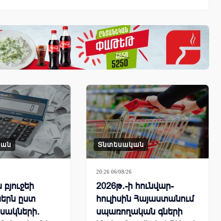
կան
Տնտեսական
20:26 06/08/26
բյուջեի
2026թ․-ի հունվար-
երն ըստ
հուլիսին Հայաստանում
սակների.
սպառողական գների