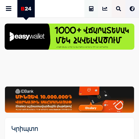
Աշխատավարձի Հաշվիչ
Կրիպտո