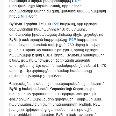
հարթակում արդեն իսկ գործարկվել է
NFT
առուվաճառքի ենթահարթակ,
որի միջոցով
օգտատերերը կարող են գնել, վաճառել կամ կառավարել
իրենց
NFT
-ները։
ByBit-ում գործում է նաև
P2P
հարթակ,
որի միջոցով
օգտատերերը հնարավորություն են ստանում
գործարքներ իրականացնել միմյանց միջև, շրջանցելով
ByBit-ի առևտրային հարթակները։
P2P
հարթակում
հասանելի է վճարման ավելի քան 260 միջոց և ավելի
քանի 10 արժույթի հասանելիություն, որոնց միջոցով
հանարավոր է գնել USDT թոքեն։ ByBit-ում հանարավոր
է նաև թվային արժույթներ ձեռք բերել ազգային
արժույթներով։ Այս պահին համակարգն ընդունում է 170
արժույթ։ Այս գործարքների համար համակարգը
միջնորդավճարներ չի գանձում։
Հարթակը նաև ակտիվ է հասարարական ոլորտներում։
ByBit-ը հանդիսանում է Դորտմունդի Բորուսիայի
առաջատար գերմանական և Ավսիպա Ֆուկուոկա
ֆուտբոլային ակումբների գործընկեր։ Հարթակը նաև
հանդիսանում է մի շարք կիբերսպորտի թիմերի, P2E
խաղերի, կրիպտոմիջոցառումների և ոլորտային
հեքըթոնների հովանավոր։ ByBit-ը նաև աջակցում է