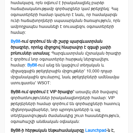
համակարգ, որն օգնում է իրականացնել բարձր
հաճախականությամբ գործարքներ կամ թրեյդինգ։ Հայ
օգտատերերի համար կարևոր է նաև, որ համակարգն
ունի հաճախորդների սպասարկման ծառայություն, որն
ամբողջապես հասանելի է ռուսալեզու օգտատերերի
համար։
ByBit
-ում գործում են մի շարք պարգևատրման
ծրագրեր, որոնց միջոցով հնարավոր է զգալի չափի
բոնուսներ ստանալ։
Պարգևատրման մշտական ծրագիր
է գործում նոր օգտատերեր հարթակ ներգրավելու
համար։
ByBit
-ում անց են կացվում տեղական և
միջազգային թրեյդերային մրցույթներ՝ 10,000 դոլար
մրցանակային գումարով, նաև թրեյդերների ամենամյա
ստուգատես՝ WSOT։
ByBit-ում գործում է VIP ծրագիր՝
առավել մեծ ծավալով
գործառնություններ իրականացնողների համար։ VIP
թրեյդերների համար գործում են գործարքների հատուկ
միջնորդավճարներ, նոր պրոդուկտների և այլ
տեղեկատվության ժամանակից շուտ հասանելիություն,
օգտահաշվի անձնական օգնական։
ByBit-ի հերթական ենթահամակարգը
Launchpad
-ն է,