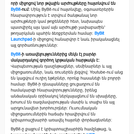
որի միջոցով նոր թվային արժույթները հայտնվում են
ByBit
-ում։
Մինչ ByBit-ում հայտնվելը, օգտատերերին
հնարավորություն է տրվում ծանթանալ նոր
արժույթների կամ թոքենների հետ, նախապես
պատվիրել այս կամ այն արժույթի չափաբաժին՝
թողարկման պահին ձեռքբերման համար։
ByBit
Launchpad
-ի միջոցով հանարվոր է նաև իրականացնել
այլ գործառնություններ։
ByBit
-ի առավելություններից մեկն էլ բարձր
մակարդակով գործող կրթական հարթակն է։
Վարպետության դասընթացներ, սեմինարներ և այլ
միջոցառումներ, նաև ռուսերեն լեզվով։ Youtube-ում անց
են կացվում ուղիղ եթերներ, որոնք հասանելի են բոլորի
համար։ ByBit-ի դեսպանները ցուցադրում են
համակարգի հնարավորությունները, իրենց
անձանական օրինակով ներկայացնում են սխալները,
խոսում են ռազմավարության մասին և տալիս են այլ
արդյունավետ խորհուրդներ։ Ուսումնական
միջոցառումներին հաճախ հրավիրվում են
կրիպտոաշխարհի առավել հայտնի փորձագետներ։
ByBit-ը քայլում է կրիպտոաշխարհին համընթաց, և