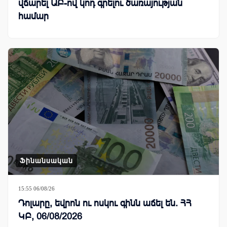
վճարել ԱԲ-ով կոդ գրելու ծառայության
համար
Ֆինանսական
15:55 06/08/26
Դոլարը, եվրոն ու ոսկու գինն աճել են. ՀՀ
ԿԲ, 06/08/2026