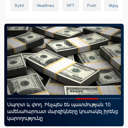
Bybit
Headlines
NFT
Push
Թվային Ար
rld
Սպորտ և փող. Ինչպես են պատմության 10
Կո
ամենահարուստ մարզիկները կուտակել իրենց
ռա
կարողությունը
հա
նպ