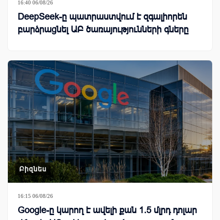
16:40 06/08/26
DeepSeek-ը պատրաստվում է զգալիորեն
բարձրացնել ԱԲ ծառայությունների գները
Բիզնես
16:15 06/08/26
Google-ը կարող է ավելի քան 1.5 մլրդ դոլար