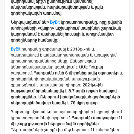
կարողանալ ճիշտ ընտրություն կատարել՝
անվտանգության, հարմարավետության և լայն
գործիքակազմի առումով։
Ներկայացնում ենք
ByBit
կրիպտոհարթակը, որը թվյաին
արժույթների «վայրի» աշխարհում տարիներ շարունակ
կարողանում է պահպանել հուսալի և արդյունավետ
գործընկերոջ համբավը։
ByBit
հարթակը գործարկվել է 2018թ․-ին և
հանդիսանում է ամենանորարարական և առաջադեմ
կրիպտոհարթակներից մեկը։ Ընկերության
կենտրոնակայականը կգտնվում է ԱՄԷ Դուբայ
քաղաքում։
Հարթակն ունի 6 միլիոնից ավել օգտատեր
և
գործարքների իրականացման արագությամբ
զբաղեցնում է առաջատար դիրքեր։
2021թ․-ին
հարթակում իրականացվել է 8.7 տրլն դոլար ծավալով
գործարքներ։ Մեկ օրում իրականացված գործարքների
ռեկորդային ծավալը կազմել է 76 մլրդ դոլար։
Հարթակը մշտապես առաջատար դիրքեր է զբաղեցնում
կրիպտոբորսաների ոլորտում։
Հարթակն առաջարկում է
մի շարք լրջագույն ներդրումային գործիքներ։
Դերևատիվների շարքն իր մեջ ներառում է անժամկետ