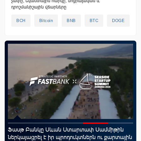
չափը, եկամտային հարկը, սոցիալական և
դրոշմանիշային վճարները
BCH
Bitcoin
BNB
BTC
DOGE
Ֆասթ Բանկը Սևան Ստարտափ Սամմիթին
Uc
ներկայացրել է իր պրոդուկտներն ու քարտային
«Մ