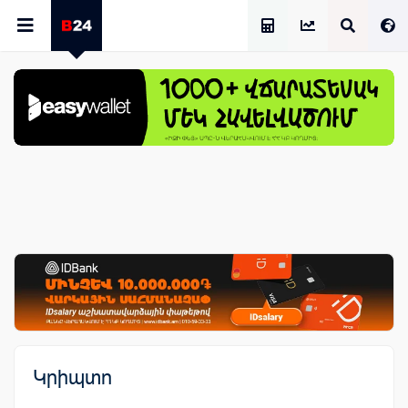
Աշխատավարձի Հաշվիչ
Կրիպտո