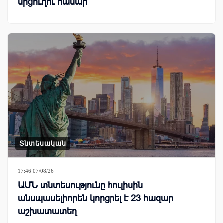
մրցուղու համար
Տնտեսական
17:46 07/08/26
ԱՄՆ տնտեսությունը հուլիսին
անսպասելիորեն կորցրել է 23 հազար
աշխատատեղ