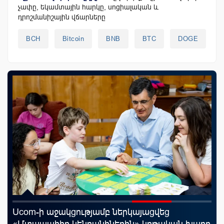
չափը, եկամտային հարկը, սոցիալական և
դրոշմանիշային վճարները
BCH
Bitcoin
BNB
BTC
DOGE
Ucom-ի աջակցությամբ ներկայացվեց
«Շ
«Մտապահիր կենդանիներին» կրթական խաղը
ID