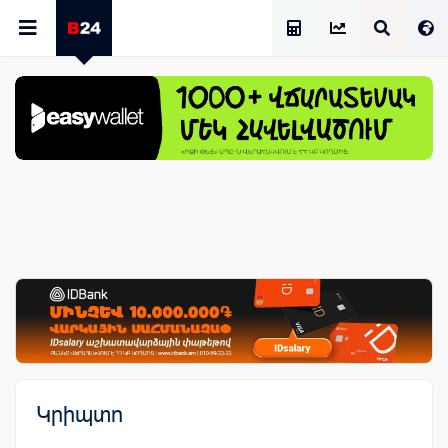
Աշխատավարձի Հաշվիչ
Կրիպտո