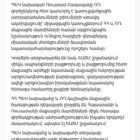
ՊԵԿ նախագահ Ռուստամ Բադասյանը ՌԴ
գործընկերոջ հետ կարևորել է կառուցվածքային
ստորաբաժանումների շփումների առավել
ակտիվացումը՝ միջազգային կառույցներում ՀՀ և ՌԴ
մաքսային մարմինների համար սկզբունքային
նշանակություն ունեցող հարցերի վերաբերյալ
միասնական մոտեցումների ձևավորման
նպատակահարմարությունը որոշելու համար:
Կողմերն անդրադարձել են նաև ԵԱՏՄ շրջանակում
մինչև ապրանքների բացթողումը և բացթողումից հետո
մաքսային արժեքի նկատմամբ մաքսային հսկողության
արդյունավետության բարձրացման, վարչարարության
ավելի արդյունավետ իրականացման նպատակով
հետագա համատեղ քայլերի ձեռնարկմանը:
ՀՀ ՊԵԿ նախագահը և ՌԴ դաշնային մաքսային
ծառայության ղեկավարն ընդգծել են Հայաստանի և
Ռուսատանի մաքսային մարմինների միջև հետագա
գործակցության անհրաժեշտությունն ինչպես երկկողմ
մակարդակում, այնպես էլ ԵԱՏՄ շրջանակում:
ՊԵԿ նախագահը և նախագահի տեղակալն
աշխատանքային այցի ընթացքում հանդիպում