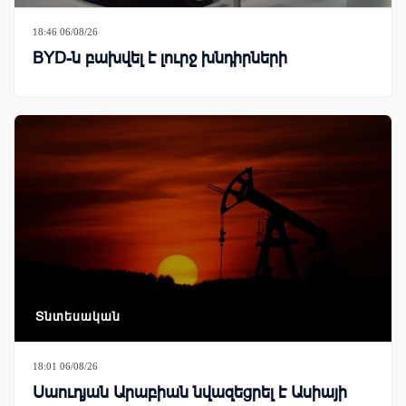
18:46 06/08/26
BYD-ն բախվել է լուրջ խնդիրների
Տնտեսական
18:01 06/08/26
Սաուդյան Արաբիան նվազեցրել է Ասիայի