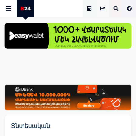
Աշխատավարձի Հաշվիչ
Տնտեսական