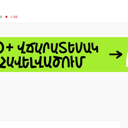
50
-1.00
00
-0.50
+0.54
62.10
+3.40
 - 13791.00
-0.12
8.00
+2.50
0
+1.43
 - 1.1548
+0.11
 - 1.3459
+0.04
9
NASDAQ - 26363.44
-0.83
TOPIX - 4055.85
+0.24
1.49
SSEC - 3900.35
+0.57
CAC40 - 8669.30
+0.03
- 493.08
-0.04
LVER - 721.41
+29.41