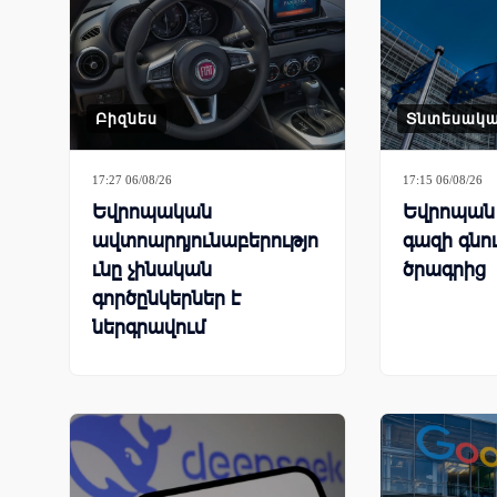
Բիզնես
Տնտեսակ
17:27 06/08/26
17:15 06/08/26
Եվրոպական
Եվրոպան 
ավտոարդյունաբերությո
գազի գնո
ւնը չինական
ծրագրից
գործընկերներ է
ներգրավում
գործարանները փրկելու
համար