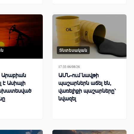
ան
Տնտեսական
17:35 06/08/26
ն Արաբիան
ԱՄՆ-ում նավթի
 է Ասիայի
պաշարներն աճել են,
ախատեսված
վառելիքի պաշարները՝
նը
նվազել