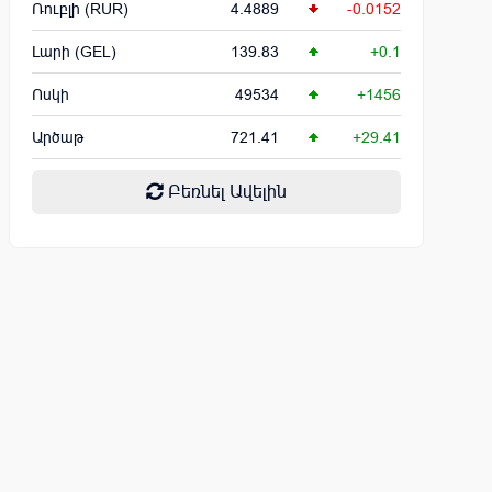
Ռուբլի (RUR)
4.4889
-0.0152
Լարի (GEL)
139.83
+0.1
Ոսկի
49534
+1456
Արծաթ
721.41
+29.41
Բեռնել Ավելին