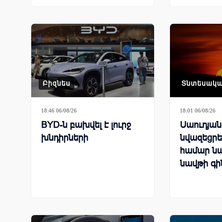
Բիզնես
Տնտեսակ
18:46 06/08/26
18:01 06/08/26
BYD-ն բախվել է լուրջ
Սաուդյա
խնդիրների
նվազեցրել
համար ն
նավթի գի