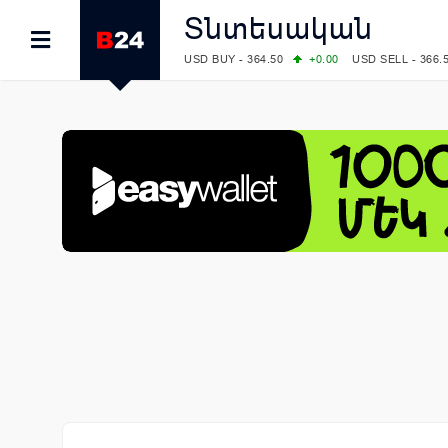
Տնտեսական
USD BUY - 364.50
+0.00
USD SELL - 366.
EUR BUY - 418.00
+0.00
EUR SELL - 425.
OIL: BRENT - 79.24
+1.23
WTI - 74.92
COMEX: GOLD - 4267.00
+3.33
SILVER - 
COMEX: PLATINUM - 1765.90
-0.21
LME: ALUMINIUM - 3184.00
-0.27
COPPER
LME: NICKEL - 17249.00
+0.09
TIN - 5526
LME: LEAD - 1877.50
-1.00
ZINC - 3643.0
FOREX: USD/JPY - 157.68
+0.12
EUR/GBP
FOREX: EUR/USD - 1.1548
+0.11
GBP/USD
STOCKS RUS: RTSI - 895.93
+1.68
STOCKS US: DOW JONES - 54349.12
+0.4
STOCKS US: S&P 500 - 7723.55
-0.17
STOCKS JAPAN: NIKKEI - 65683.26
-0.93
STOCKS CHINA: HANG SENG - 25530.28
-
STOCKS EUR: FTSE100 - 10888.30
+0.08
STOCKS EUR: DAX - 26126.30
-0.29
06/08/2026 CBA: USD - 366.25
+0.11
GBP 
06/08/2026 CBA: EURO - 422.73
+0.17
06/08/2026 CBA: GOLD - 49534
+1456
SI