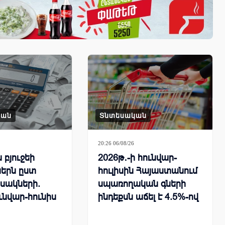
կան
Տնտեսական
20:26 06/08/26
բյուջեի
2026թ․-ի հունվար-
երն ըստ
հուլիսին Հայաստանում
սակների.
սպառողական գների
ւնվար-հունիս
ինդեքսն աճել է 4.5%-ով