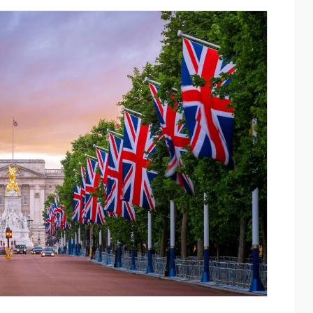
այնում են
Ֆասթ Բանկը Սևան Ստարտափ
ցությունը՝
Սամմիթին ներկայացրել է իր
ծումների
պրոդուկտներն ու քարտային
առաջարկները