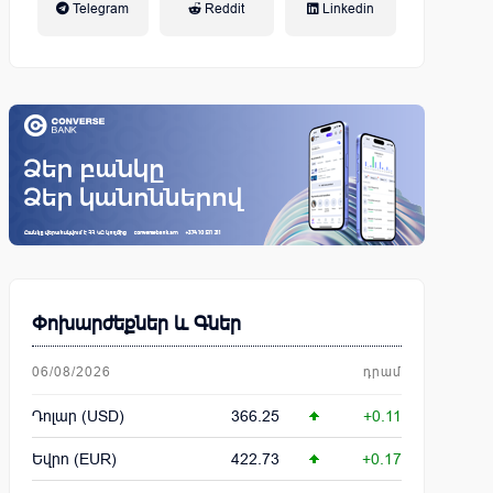
Telegram
Reddit
Linkedin
կենսաթոշակային համակարգ
Փոխարժեքներ և Գներ
06/08/2026
դրամ
Դոլար (USD)
366.25
+0.11
Եվրո (EUR)
422.73
+0.17