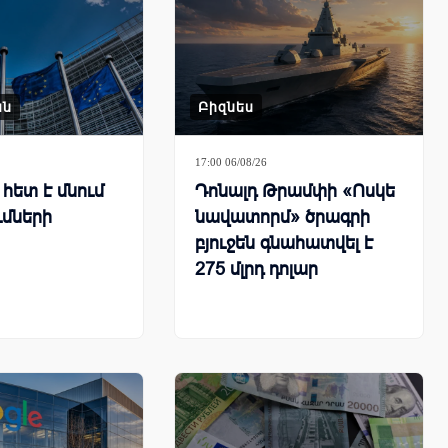
ան
Բիզնես
17:00 06/08/26
հետ է մնում
Դոնալդ Թրամփի «Ոսկե
ւմների
նավատորմ» ծրագրի
բյուջեն գնահատվել է
275 մլրդ դոլար