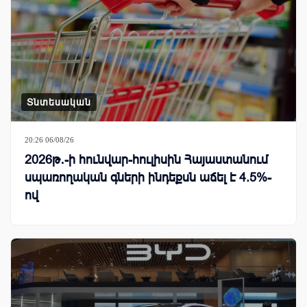
Տնտեսական
20:26 06/08/26
2026թ․-ի հունվար-հուլիսին Հայաստանում
սպառողական գների ինդեքսն աճել է 4.5%-
ով