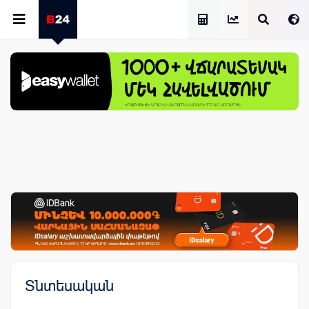
Աշխատավարձի Հաշվիչ
Տնտեսական