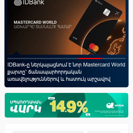
IDBank-ը ներկայացնում է նոր Mastercard World
Սպ
յին
քարտը՝ ճանապարհորդական
ամ
առավելություններով և հատուկ արշավով
կա