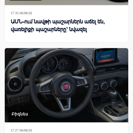
17:35 06/08/26
ԱՄՆ-ում նավթի պաշարներն աճել են,
վառելիքի պաշարները՝ նվազել
Բիզնես
17:27 06/08/26