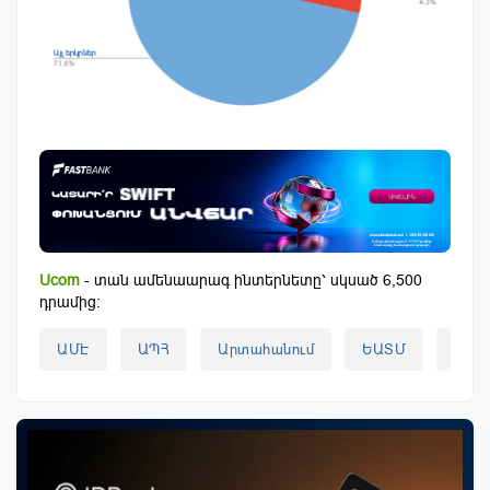
Ucom
- տան ամենաարագ ինտերնետը՝ սկսած 6,500
դրամից:
ԱՄԷ
ԱՊՀ
Արտահանում
ԵԱՏՄ
ԵՄ