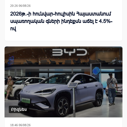
20:26 06/08/26
2026թ․-ի հունվար-հուլիսին Հայաստանում
սպառողական գների ինդեքսն աճել է 4.5%-
ով
Բիզնես
18:46 06/08/26