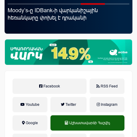
Moody’s-ը IDBank-ի վարկանիշային
ID
յին
հեռանկարը փոխել է դրականի
քա
առ
Facebook
RSS Feed
Youtube
Twitter
Instagram
Google
Աշխատավարձի Հաշվիչ
եկամտային հարկ, կուտակային