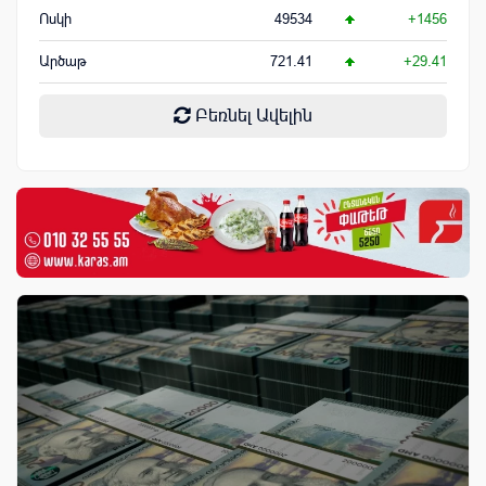
Ոսկի
49534
+1456
Արծաթ
721.41
+29.41
Բեռնել Ավելին