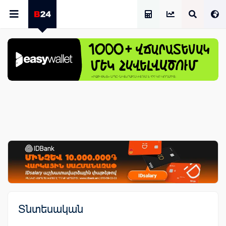
Աշխատավարձի Հաշվիչ
Տնտեսական